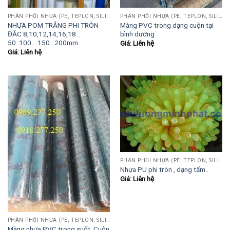
PHÂN PHỐI NHỰA (PE, TEPLON, SILICON, PHÍP CÁCH ĐIỆN, POM...)
PHÂN PHỐI NHỰA (PE, TEPLON, SILICON, PHÍP CÁCH ĐIỆN, POM...)
NHỰA POM TRẮNG PHI TRÒN
Màng PVC trong dạng cuộn tại
ĐĂC 8,10,12,14,16,18…
bình dương
50..100….150…200mm
Giá: Liên hệ
Giá: Liên hệ
PHÂN PHỐI NHỰA (PE, TEPLON, SILICON, PHÍP CÁCH ĐIỆN, POM...)
Nhựa PU phi tròn , dạng tấm..
Giá: Liên hệ
PHÂN PHỐI NHỰA (PE, TEPLON, SILICON, PHÍP CÁCH ĐIỆN, POM...)
Màng nhựa PVC trong suốt, Cuộn