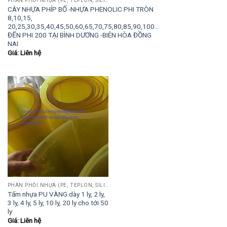
PHÂN PHỐI NHỰA (PE, TEPLON, SILICON, PHÍP CÁCH ĐIỆN, POM...)
CÂY NHỰA PHÍP BỐ -NHỰA PHENOLIC PHI TRÒN
8,10,15,
20,25,30,35,40,45,50,60,65,70,75,80,85,90,100…
ĐẾN PHI 200 TẠI BÌNH DƯƠNG -BIÊN HÒA ĐỒNG
NAI
Giá: Liên hệ
PHÂN PHỐI NHỰA (PE, TEPLON, SILICON, PHÍP CÁCH ĐIỆN, POM...)
Tấm nhựa PU VÀNG dày 1 ly, 2 ly,
3 ly, 4 ly, 5 ly, 10 ly, 20 ly cho tới 50
ly
Giá: Liên hệ