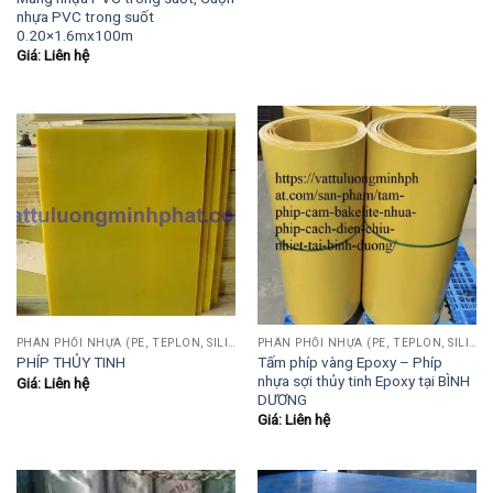
nhựa PVC trong suốt
0.20×1.6mx100m
Giá: Liên hệ
PHÂN PHỐI NHỰA (PE, TEPLON, SILICON, PHÍP CÁCH ĐIỆN, POM...)
PHÂN PHỐI NHỰA (PE, TEPLON, SILICON, PHÍP CÁCH ĐIỆN, POM...)
Tấm phíp vàng Epoxy – Phíp
PHÍP THỦY TINH
nhựa sợi thủy tinh Epoxy tại BÌNH
Giá: Liên hệ
DƯƠNG
Giá: Liên hệ