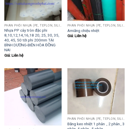
PHÂN PHỐI NHỰA (PE, TEPLON, SILICON, PHÍP CÁCH ĐIỆN, POM...)
PHÂN PHỐI NHỰA (PE, TEPLON, SILICON, PHÍP CÁCH ĐIỆN, POM...)
Nhựa PP cây tròn đặc phi
Amiăng chiệu nhiệt
8,10,12,14,16,18 20, 25, 30, 35,
Giá: Liên hệ
40, 45, 50 tới phi 200mm TẠI
BÌNH DƯƠNG-BIÊN HÒA ĐỒNG
NAI
Giá: Liên hệ
PHÂN PHỐI NHỰA (PE, TEPLON, SILICON, PHÍP CÁCH ĐIỆN, POM...)
Băng keo nhiệt 1 phân ., 2 phân., 3
phân.,4 phân., 5 phân….