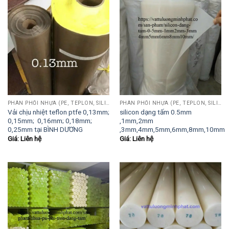
PHÂN PHỐI NHỰA (PE, TEPLON, SILICON, PHÍP CÁCH ĐIỆN, POM...)
PHÂN PHỐI NHỰA (PE, TEPLON, SILICON, PHÍP CÁCH ĐIỆN, POM...)
Vải chịu nhiệt teflon ptfe 0,13mm;
silicon dạng tấm 0.5mm
0,15mm; 0,16mm; 0,18mm;
,1mm,2mm
0,25mm tại BÌNH DƯƠNG
,3mm,4mm,5mm,6mm,8mm,10mm
Giá: Liên hệ
Giá: Liên hệ