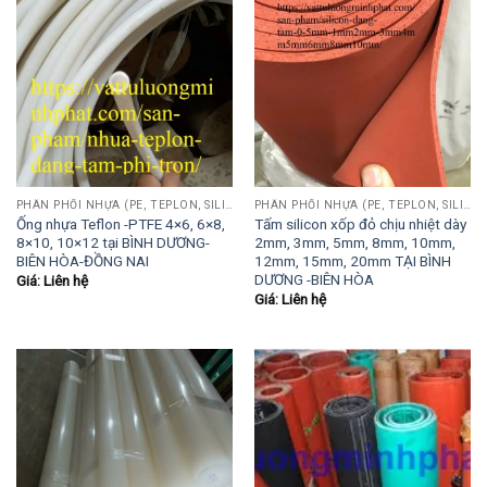
PHÂN PHỐI NHỰA (PE, TEPLON, SILICON, PHÍP CÁCH ĐIỆN, POM...)
PHÂN PHỐI NHỰA (PE, TEPLON, SILICON, PHÍP CÁCH ĐIỆN, POM...)
Ống nhựa Teflon -PTFE 4×6, 6×8,
Tấm silicon xốp đỏ chịu nhiệt dày
8×10, 10×12 tại BÌNH DƯƠNG-
2mm, 3mm, 5mm, 8mm, 10mm,
BIÊN HÒA-ĐỒNG NAI
12mm, 15mm, 20mm TẠI BÌNH
DƯƠNG -BIÊN HÒA
Giá: Liên hệ
Giá: Liên hệ