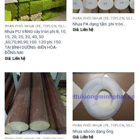
PHÂN PHỐI NHỰA (PE, TEPLON, SILICON, PHÍP CÁCH ĐIỆN, POM...)
Nhựa PA dạng tấm. phi tròn..
PHÂN PHỐI NHỰA (PE, TEPLON, SILICON, PHÍP CÁCH ĐIỆN, POM...)
Giá: Liên hệ
Nhựa PU VÀNG cây tròn phi 8, 10,
15, 20, 25, 30, 40, 50
,60,70,80,90,100..120 phi 150
TẠI BÌNH DƯƠNG -BIÊN HÒA-
ĐỒNG NAI
Giá: Liên hệ
PHÂN PHỐI NHỰA (PE, TEPLON, SILICON, PHÍP CÁCH ĐIỆN, POM...)
Nhựa silicon dạng ống
Giá: Liên hệ