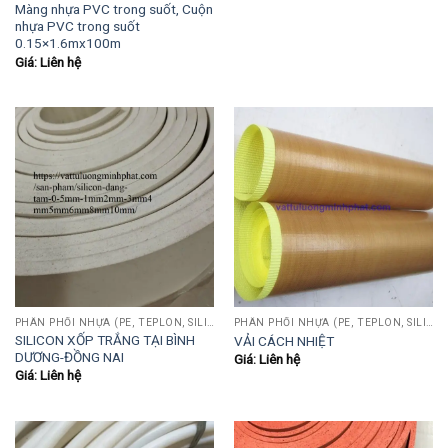
Màng nhựa PVC trong suốt, Cuộn
nhựa PVC trong suốt
0.15×1.6mx100m
Giá: Liên hệ
PHÂN PHỐI NHỰA (PE, TEPLON, SILICON, PHÍP CÁCH ĐIỆN, POM...)
PHÂN PHỐI NHỰA (PE, TEPLON, SILICON, PHÍP CÁCH ĐIỆN, POM...)
SILICON XỐP TRẮNG TẠI BÌNH
VẢI CÁCH NHIỆT
DƯƠNG-ĐỒNG NAI
Giá: Liên hệ
Giá: Liên hệ