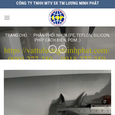
Chuyển
CÔNG TY TNHH MTV SX TM LƯƠNG MINH PHÁT
đến
nội
dung
TRANG CHỦ
/
PHÂN PHỐI NHỰA (PE, TEPLON, SILICON,
PHÍP CÁCH ĐIỆN, POM...)