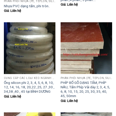
PHÂN PHỐI NHỰA (PE, TEPLON, SILICON, PHÍP CÁCH ĐIỆN, POM...)
Giá: Liên hệ
Nhựa PVC dạng tấm, phi tròn..
Giá: Liên hệ
CUNG CẤP CÁC LOẠI KEO NGÀNH GỖ (KEO SỮA, AB, 502, POLY, PUTTY HỆ NƯỚC..)
PHÂN PHỐI NHỰA (PE, TEPLON, SILICON, PHÍP CÁCH ĐIỆN, POM...)
Ống silicon phi 2, 3, 4, 5, 6, 8, 10,
PHÍP BỐ GỖ DẠNG TẤM, PHÍP
12, 14, 16, 18, 20,22 ,25, 27 ,30 ,
NÂU, Tấm Phíp Vải dày 2, 3, 4, 5,
34,38 ,40 , 45 tại BÌNH DƯƠNG
6, 8, 10, 15, 20, 25, 30, 35, 40,
45, 50mm
Giá: Liên hệ
Giá: Liên hệ