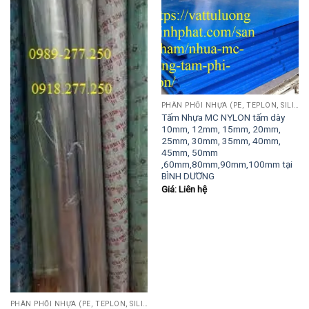
PHÂN PHỐI NHỰA (PE, TEPLON, SILICON, PHÍP CÁCH ĐIỆN, POM...)
Tấm Nhựa MC NYLON tấm dày
10mm, 12mm, 15mm, 20mm,
25mm, 30mm, 35mm, 40mm,
45mm, 50mm
,60mm,80mm,90mm,100mm tại
BÌNH DƯƠNG
Giá: Liên hệ
PHÂN PHỐI NHỰA (PE, TEPLON, SILICON, PHÍP CÁCH ĐIỆN, POM...)