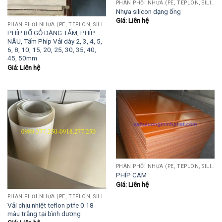
PHÂN PHỐI NHỰA (PE, TEPLON, SILICON, PHÍP CÁCH ĐIỆN, POM...)
Nhựa silicon dạng ống
Giá: Liên hệ
PHÂN PHỐI NHỰA (PE, TEPLON, SILICON, PHÍP CÁCH ĐIỆN, POM...)
PHÍP BỐ GỖ DẠNG TẤM, PHÍP
NÂU, Tấm Phíp Vải dày 2, 3, 4, 5,
6, 8, 10, 15, 20, 25, 30, 35, 40,
45, 50mm
Giá: Liên hệ
PHÂN PHỐI NHỰA (PE, TEPLON, SILICON, PHÍP CÁCH ĐIỆN, POM...)
PHÍP CAM
Giá: Liên hệ
PHÂN PHỐI NHỰA (PE, TEPLON, SILICON, PHÍP CÁCH ĐIỆN, POM...)
Vải chịu nhiệt teflon ptfe 0.18
màu trắng tại bình dương