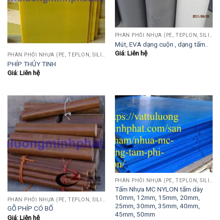
PHÂN PHỐI NHỰA (PE, TEPLON, SILICON, PHÍP CÁCH ĐIỆN, POM...)
Mút, EVA dạng cuộn , dạng tấm..
Giá: Liên hệ
PHÂN PHỐI NHỰA (PE, TEPLON, SILICON, PHÍP CÁCH ĐIỆN, POM...)
PHÍP THỦY TINH
Giá: Liên hệ
PHÂN PHỐI NHỰA (PE, TEPLON, SILICON, PHÍP CÁCH ĐIỆN, POM...)
Tấm Nhựa MC NYLON tấm dày
10mm, 12mm, 15mm, 20mm,
PHÂN PHỐI NHỰA (PE, TEPLON, SILICON, PHÍP CÁCH ĐIỆN, POM...)
25mm, 30mm, 35mm, 40mm,
GỖ PHÍP CÓ BỐ
45mm, 50mm
Giá: Liên hệ