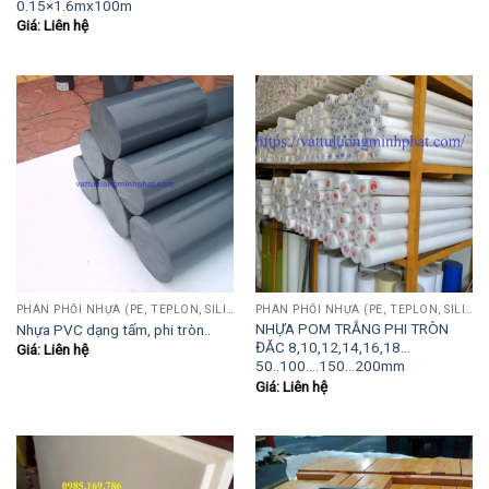
0.15×1.6mx100m
Giá: Liên hệ
PHÂN PHỐI NHỰA (PE, TEPLON, SILICON, PHÍP CÁCH ĐIỆN, POM...)
PHÂN PHỐI NHỰA (PE, TEPLON, SILICON, PHÍP CÁCH ĐIỆN, POM...)
NHỰA POM TRẮNG PHI TRÒN
Nhựa PVC dạng tấm, phi tròn..
ĐĂC 8,10,12,14,16,18…
Giá: Liên hệ
50..100….150…200mm
Giá: Liên hệ