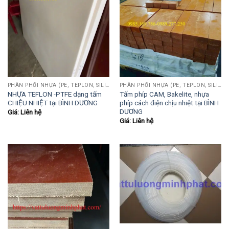
PHÂN PHỐI NHỰA (PE, TEPLON, SILICON, PHÍP CÁCH ĐIỆN, POM...)
PHÂN PHỐI NHỰA (PE, TEPLON, SILICON, PHÍP CÁCH ĐIỆN, POM...)
NHỰA TEFLON -PTFE dạng tấm
Tấm phíp CAM, Bakelite, nhựa
CHIỆU NHIỆT tại BÌNH DƯƠNG
phíp cách điện chịu nhiệt tại BÌNH
DƯƠNG
Giá: Liên hệ
Giá: Liên hệ