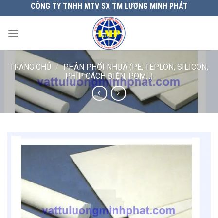
Chuyển
CÔNG TY TNHH MTV SX TM LƯƠNG MINH PHÁT
đến
nội
dung
TRANG CHỦ
/
PHÂN PHỐI NHỰA (PE, TEPLON, SILICON,
PHÍP CÁCH ĐIỆN, POM...)