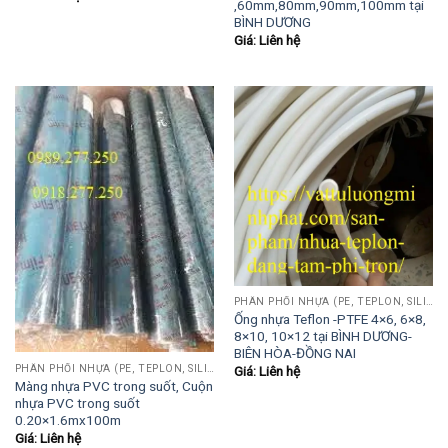
,60mm,80mm,90mm,100mm tại
BÌNH DƯƠNG
Giá: Liên hệ
PHÂN PHỐI NHỰA (PE, TEPLON, SILICON, PHÍP CÁCH ĐIỆN, POM...)
Ống nhựa Teflon -PTFE 4×6, 6×8,
8×10, 10×12 tại BÌNH DƯƠNG-
BIÊN HÒA-ĐỒNG NAI
PHÂN PHỐI NHỰA (PE, TEPLON, SILICON, PHÍP CÁCH ĐIỆN, POM...)
Giá: Liên hệ
Màng nhựa PVC trong suốt, Cuộn
nhựa PVC trong suốt
0.20×1.6mx100m
Giá: Liên hệ