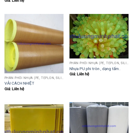
Giá: Liên hệ
PHÂN PHỐI NHỰA (PE, TEPLON, SILICON, PHÍP CÁCH ĐIỆN, POM...)
Nhựa PU phi tròn , dạng tấm..
Giá: Liên hệ
PHÂN PHỐI NHỰA (PE, TEPLON, SILICON, PHÍP CÁCH ĐIỆN, POM...)
VẢI CÁCH NHIỆT
Giá: Liên hệ