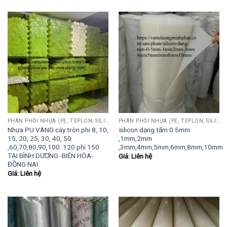
PHÂN PHỐI NHỰA (PE, TEPLON, SILICON, PHÍP CÁCH ĐIỆN, POM...)
PHÂN PHỐI NHỰA (PE, TEPLON, SILICON, PHÍP CÁCH ĐIỆN, POM...)
Nhựa PU VÀNG cây tròn phi 8, 10,
silicon dạng tấm 0.5mm
15, 20, 25, 30, 40, 50
,1mm,2mm
,60,70,80,90,100..120 phi 150
,3mm,4mm,5mm,6mm,8mm,10mm
TẠI BÌNH DƯƠNG -BIÊN HÒA-
Giá: Liên hệ
ĐỒNG NAI
Giá: Liên hệ