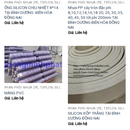
PHÂN PHỐI NHỰA (PE, TEPLON, SILICON, PHÍP CÁCH ĐIỆN, POM...)
PHÂN PHỐI NHỰA (PE, TEPLON, SILICON, PHÍP CÁCH ĐIỆN, POM...)
ỐNG SILICON CHỊU NHIỆT 8*14
Nhựa PP cây tròn đặc phi
TẠI BÌNH DƯƠNG -BIÊN HÒA
8,10,12,14,16,18 20, 25, 30, 35,
ĐỒNG NAI
40, 45, 50 tới phi 200mm TẠI
BÌNH DƯƠNG-BIÊN HÒA ĐỒNG
Giá: Liên hệ
NAI
Giá: Liên hệ
PHÂN PHỐI NHỰA (PE, TEPLON, SILICON, PHÍP CÁCH ĐIỆN, POM...)
MÀNG PVC
Giá: Liên hệ
PHÂN PHỐI NHỰA (PE, TEPLON, SILICON, PHÍP CÁCH ĐIỆN, POM...)
SILICON XỐP TRẮNG TẠI BÌNH
DƯƠNG-ĐỒNG NAI
Giá: Liên hệ