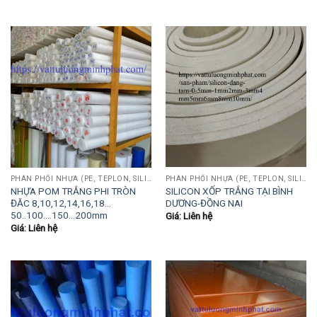
PHÂN PHỐI NHỰA (PE, TEPLON, SILICON, PHÍP CÁCH ĐIỆN, POM...)
PHÂN PHỐI NHỰA (PE, TEPLON, SILICON, PHÍP CÁCH ĐIỆN, POM...)
NHỰA POM TRẮNG PHI TRÒN
SILICON XỐP TRẮNG TẠI BÌNH
ĐĂC 8,10,12,14,16,18…
DƯƠNG-ĐỒNG NAI
50..100….150…200mm
Giá: Liên hệ
Giá: Liên hệ