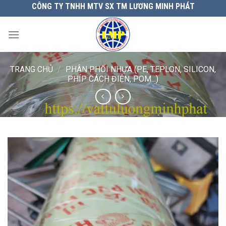
Chuyển
CÔNG TY TNHH MTV SX TM LƯƠNG MINH PHÁT
đến
nội
dung
TRANG CHỦ
/
PHÂN PHỐI NHỰA (PE, TEPLON, SILICON,
PHÍP CÁCH ĐIỆN, POM...)