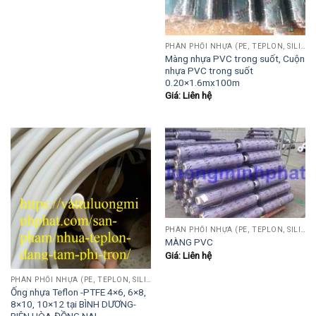
PHÂN PHỐI NHỰA (PE, TEPLON, SILICON, PHÍP CÁCH ĐIỆN, POM...)
Màng nhựa PVC trong suốt, Cuộn
nhựa PVC trong suốt
0.20×1.6mx100m
Giá: Liên hệ
PHÂN PHỐI NHỰA (PE, TEPLON, SILICON, PHÍP CÁCH ĐIỆN, POM...)
MÀNG PVC
Giá: Liên hệ
PHÂN PHỐI NHỰA (PE, TEPLON, SILICON, PHÍP CÁCH ĐIỆN, POM...)
Ống nhựa Teflon -PTFE 4×6, 6×8,
8×10, 10×12 tại BÌNH DƯƠNG-
BIÊN HÒA-ĐỒNG NAI