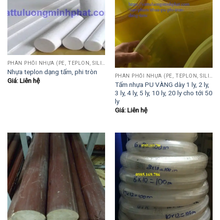
PHÂN PHỐI NHỰA (PE, TEPLON, SILICON, PHÍP CÁCH ĐIỆN, POM...)
Nhựa teplon dạng tấm, phi tròn
PHÂN PHỐI NHỰA (PE, TEPLON, SILICON, PHÍP CÁCH ĐIỆN, POM...)
Giá: Liên hệ
Tấm nhựa PU VÀNG dày 1 ly, 2 ly,
3 ly, 4 ly, 5 ly, 10 ly, 20 ly cho tới 50
ly
Giá: Liên hệ