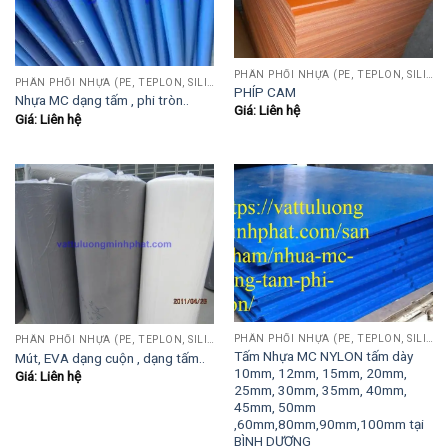
PHÂN PHỐI NHỰA (PE, TEPLON, SILICON, PHÍP CÁCH ĐIỆN, POM...)
PHÂN PHỐI NHỰA (PE, TEPLON, SILICON, PHÍP CÁCH ĐIỆN, POM...)
PHÍP CAM
Nhựa MC dạng tấm , phi tròn..
Giá: Liên hệ
Giá: Liên hệ
PHÂN PHỐI NHỰA (PE, TEPLON, SILICON, PHÍP CÁCH ĐIỆN, POM...)
PHÂN PHỐI NHỰA (PE, TEPLON, SILICON, PHÍP CÁCH ĐIỆN, POM...)
Tấm Nhựa MC NYLON tấm dày
Mút, EVA dạng cuộn , dạng tấm..
10mm, 12mm, 15mm, 20mm,
Giá: Liên hệ
25mm, 30mm, 35mm, 40mm,
45mm, 50mm
,60mm,80mm,90mm,100mm tại
BÌNH DƯƠNG