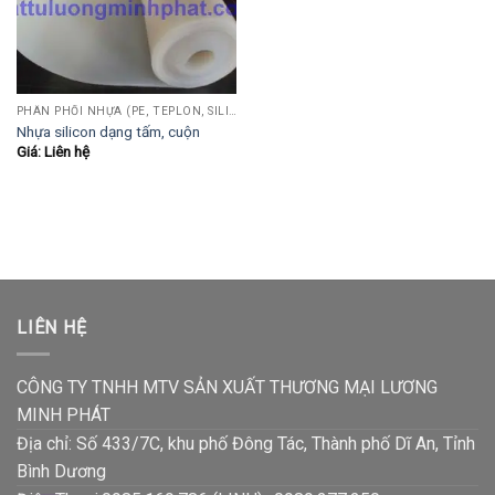
PHÂN PHỐI NHỰA (PE, TEPLON, SILICON, PHÍP CÁCH ĐIỆN, POM...)
Nhựa silicon dạng tấm, cuộn
Giá: Liên hệ
LIÊN HỆ
CÔNG TY TNHH MTV SẢN XUẤT THƯƠNG MẠI LƯƠNG
MINH PHÁT
Địa chỉ: Số 433/7C, khu phố Đông Tác, Thành phố Dĩ An, Tỉnh
Bình Dương