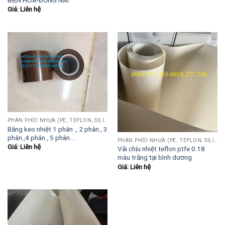
Giá: Liên hệ
PHÂN PHỐI NHỰA (PE, TEPLON, SILICON, PHÍP CÁCH ĐIỆN, POM...)
Băng keo nhiệt 1 phân ., 2 phân., 3
phân.,4 phân., 5 phân….
PHÂN PHỐI NHỰA (PE, TEPLON, SILICON, PHÍP CÁCH ĐIỆN, POM...)
Giá: Liên hệ
Vải chịu nhiệt teflon ptfe 0.18
màu trắng tại bình dương
Giá: Liên hệ