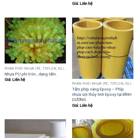
Giá: Liên hệ
PHÂN PHỐI NHỰA (PE, TEPLON, SILICON, PHÍP CÁCH ĐIỆN, POM...)
Nhựa PU phi tròn , dạng tấm..
Giá: Liên hệ
PHÂN PHỐI NHỰA (PE, TEPLON, SILICON, PHÍP CÁCH ĐIỆN, POM...)
Tấm phíp vàng Epoxy – Phíp
nhựa sợi thủy tinh Epoxy tại BÌNH
DƯƠNG
Giá: Liên hệ