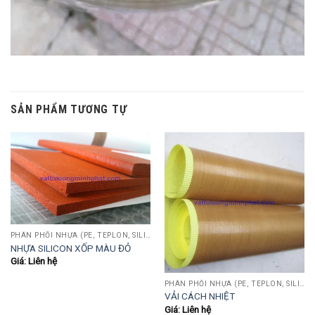
SẢN PHẨM TƯƠNG TỰ
PHÂN PHỐI NHỰA (PE, TEPLON, SILICON, PHÍP CÁCH ĐIỆN, POM...)
NHỰA SILICON XỐP MÀU ĐỎ
Giá: Liên hệ
PHÂN PHỐI NHỰA (PE, TEPLON, SILICON, PHÍP CÁCH ĐIỆN, POM...)
VẢI CÁCH NHIỆT
Giá: Liên hệ