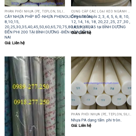
PHÂN PHỐI NHỰA (PE, TEPLON, SILICON, PHÍP CÁCH ĐIỆN, POM...)
CUNG CẤP CÁC LOẠI KEO NGÀNH GỖ (KEO SỮA, AB, 502, POLY, PUTTY HỆ NƯỚC..)
CÂY NHỰA PHÍP BỐ -NHỰA PHENOLIC PHI TRÒN
Ống silicon phi 2, 3, 4, 5, 6, 8, 10,
8,10,15,
12, 14, 16, 18, 20,22 ,25, 27 ,30 ,
20,25,30,35,40,45,50,60,65,70,75,80,85,90,100…
34,38 ,40 , 45 tại BÌNH DƯƠNG
ĐẾN PHI 200 TẠI BÌNH DƯƠNG -BIÊN HÒA ĐỒNG
Giá: Liên hệ
NAI
Giá: Liên hệ
PHÂN PHỐI NHỰA (PE, TEPLON, SILICON, PHÍP CÁCH ĐIỆN, POM...)
Nhựa PA dạng tấm. phi tròn..
Giá: Liên hệ