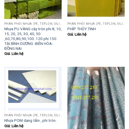
PHÂN PHỐI NHỰA (PE, TEPLON, SILICON, PHÍP CÁCH ĐIỆN, POM...)
PHÂN PHỐI NHỰA (PE, TEPLON, SILICON, PHÍP CÁCH ĐIỆN, POM...)
Nhựa PU VÀNG cây tròn phi 8, 10,
PHÍP THỦY TINH
15, 20, 25, 30, 40, 50
Giá: Liên hệ
,60,70,80,90,100..120 phi 150
TẠI BÌNH DƯƠNG -BIÊN HÒA-
ĐỒNG NAI
Giá: Liên hệ
PHÂN PHỐI NHỰA (PE, TEPLON, SILICON, PHÍP CÁCH ĐIỆN, POM...)
Nhựa POM dạng tấm , phi tròn..
Giá: Liên hệ