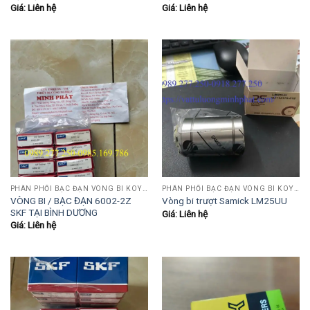
Giá: Liên hệ
Giá: Liên hệ
PHÂN PHỐI BẠC ĐẠN VÒNG BI KOYO,NSK,SKF,ASHAHI,JIB,FBJ,SAMICK.....
PHÂN PHỐI BẠC ĐẠN VÒNG BI KOYO,NSK,SKF,ASHAHI,JIB,FBJ,SAMICK.....
VÒNG BI / BẠC ĐẠN 6002-2Z
Vòng bi trượt Samick LM25UU
SKF TẠI BÌNH DƯƠNG
Giá: Liên hệ
Giá: Liên hệ