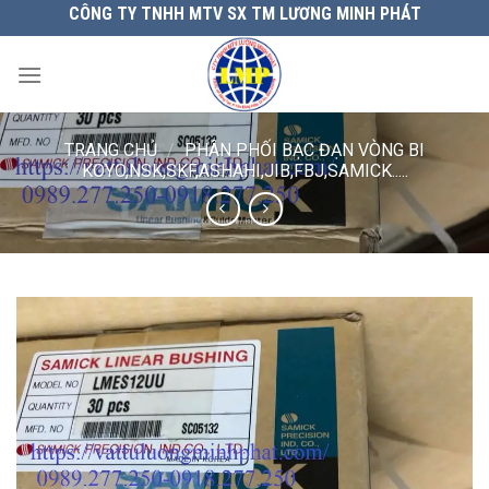
Chuyển
CÔNG TY TNHH MTV SX TM LƯƠNG MINH PHÁT
đến
nội
dung
TRANG CHỦ
/
PHÂN PHỐI BẠC ĐẠN VÒNG BI
KOYO,NSK,SKF,ASHAHI,JIB,FBJ,SAMICK.....