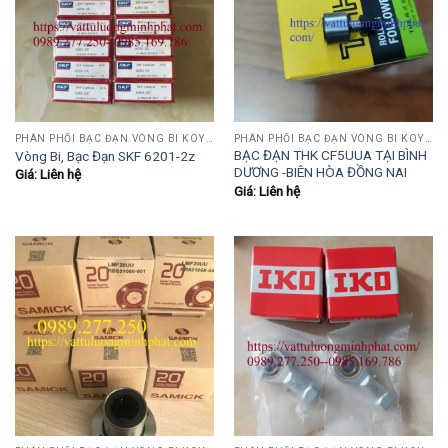
PHÂN PHỐI BẠC ĐẠN VÒNG BI KOYO,NSK,SKF,ASHAHI,JIB,FBJ,SAMICK.....
PHÂN PHỐI BẠC ĐẠN VÒNG BI KOYO,NSK,SKF,ASHAHI,JIB,FBJ,SAMICK.....
BẠC ĐẠN THK CF5UUA TẠI BÌNH
Vòng Bi, Bạc Đạn SKF 6201-2z
DƯƠNG -BIÊN HÒA ĐỒNG NAI
Giá: Liên hệ
Giá: Liên hệ