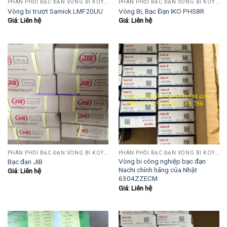
PHÂN PHỐI BẠC ĐẠN VÒNG BI KOYO,NSK,SKF,ASHAHI,JIB,FBJ,SAMICK.....
PHÂN PHỐI BẠC ĐẠN VÒNG BI KOYO,NSK,SKF,ASHAHI,JIB,FBJ,SAMICK.....
Vòng bi trượt Samick LMF20UU
Vòng Bi, Bạc Đạn IKO PHS8R
Giá: Liên hệ
Giá: Liên hệ
PHÂN PHỐI BẠC ĐẠN VÒNG BI KOYO,NSK,SKF,ASHAHI,JIB,FBJ,SAMICK.....
PHÂN PHỐI BẠC ĐẠN VÒNG BI KOYO,NSK,SKF,ASHAHI,JIB,FBJ,SAMICK.....
Vòng bi công nghiệp bạc đạn
Bạc đan JIB
Nachi chính hãng của Nhật
Giá: Liên hệ
6304ZZECM
Giá: Liên hệ