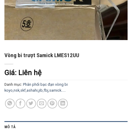
Vòng bi trượt Samick LMES12UU
Giá: Liên hệ
Danh mục:
Phân phối bạc đạn vòng bi
koyo,nsk,skf,ashahi,jib,fbj,samick.....
MÔ TẢ