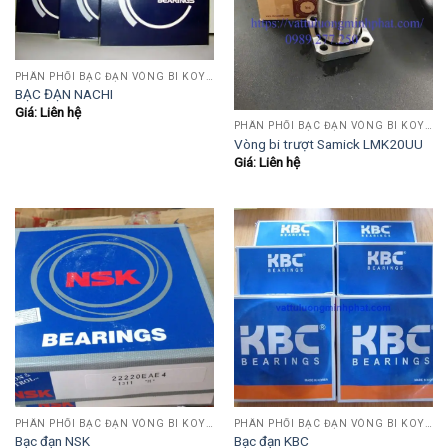
PHÂN PHỐI BẠC ĐẠN VÒNG BI KOYO,NSK,SKF,ASHAHI,JIB,FBJ,SAMICK.....
BẠC ĐẠN NACHI
Giá: Liên hệ
PHÂN PHỐI BẠC ĐẠN VÒNG BI KOYO,NSK,SKF,ASHAHI,JIB,FBJ,SAMICK.....
Vòng bi trượt Samick LMK20UU
Giá: Liên hệ
PHÂN PHỐI BẠC ĐẠN VÒNG BI KOYO,NSK,SKF,ASHAHI,JIB,FBJ,SAMICK.....
PHÂN PHỐI BẠC ĐẠN VÒNG BI KOYO,NSK,SKF,ASHAHI,JIB,FBJ,SAMICK.....
Bạc đạn NSK
Bạc đạn KBC