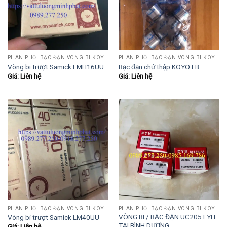
PHÂN PHỐI BẠC ĐẠN VÒNG BI KOYO,NSK,SKF,ASHAHI,JIB,FBJ,SAMICK.....
PHÂN PHỐI BẠC ĐẠN VÒNG BI KOYO,NSK,SKF,ASHAHI,JIB,FBJ,SAMICK.....
Vòng bi trượt Samick LMH16UU
Bạc đạn chử thập KOYO LB
Giá: Liên hệ
Giá: Liên hệ
PHÂN PHỐI BẠC ĐẠN VÒNG BI KOYO,NSK,SKF,ASHAHI,JIB,FBJ,SAMICK.....
PHÂN PHỐI BẠC ĐẠN VÒNG BI KOYO,NSK,SKF,ASHAHI,JIB,FBJ,SAMICK.....
VÒNG BI / BẠC ĐẠN UC205 FYH
Vòng bi trượt Samick LM40UU
TẠI BÌNH DƯƠNG
Giá: Liên hệ