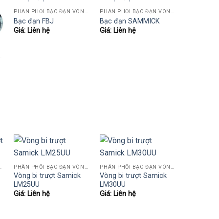
PHÂN PHỐI BẠC ĐẠN VÒNG BI KOYO,NSK,SKF,ASHAHI,JIB,FBJ,SAMICK.....
PHÂN PHỐI BẠC ĐẠN VÒNG BI KOYO,NSK,SKF,ASHAHI,JIB,FBJ,SAMICK.....
Bạc đạn FBJ
Bạc đạn SAMMICK
Giá: Liên hệ
Giá: Liên hệ
,SKF,ASHAHI,JIB,FBJ,SAMICK.....
,SKF,ASHAHI,JIB,FBJ,SAMICK.....
PHÂN PHỐI BẠC ĐẠN VÒNG BI KOYO,NSK,SKF,ASHAHI,JIB,FBJ,SAMICK.....
PHÂN PHỐI BẠC ĐẠN VÒNG BI KOYO,NSK,SKF,ASHAHI,JIB,FBJ,SAMICK.....
Vòng bi trượt Samick
Vòng bi trượt Samick
LM25UU
LM30UU
Giá: Liên hệ
Giá: Liên hệ