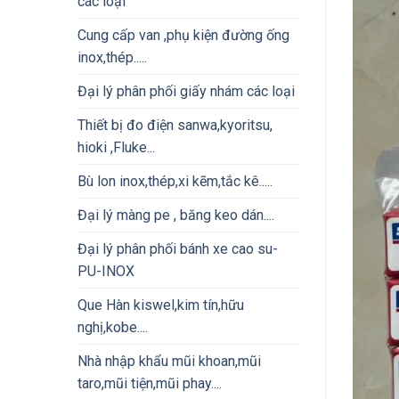
các loại
Cung cấp van ,phụ kiện đường ống
inox,thép.....
Đại lý phân phối giấy nhám các loại
Thiết bị đo điện sanwa,kyoritsu,
hioki ,Fluke...
Bù lon inox,thép,xi kẽm,tắc kê.....
Đại lý màng pe , băng keo dán....
Đại lý phân phối bánh xe cao su-
PU-INOX
Que Hàn kiswel,kim tín,hữu
nghị,kobe....
Nhà nhập khẩu mũi khoan,mũi
taro,mũi tiện,mũi phay....