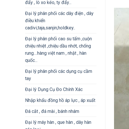
đẩy , lò xo kéo, ty đẩy...
Đại lý phân phối các dây điện , dây
điều khiển
cadivi,taja,sanjin,holdkey..
Đại lý phân phối cao su tấm ,cuộn
chiệu nhiệt ,chiệu dầu nhớt, chống
rung....hàng việt nam , nhật , hàn
quốc...
Đại lý phân phối các dụng cụ cầm
tay
Đại lý Dụng Cụ Đo Chính Xác
Nhập khẩu đồng hồ áp lực , áp xuất
Đá cắt , đá mài , bánh nhám
Đại lý máy hàn , que hàn , dây hàn