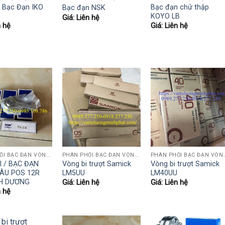
, Bạc Đạn IKO
Bạc đạn chử thập
Bạc đạn NSK
KOYO LB
Giá: Liên hệ
n hệ
Giá: Liên hệ
PHÂN PHỐI BẠC ĐẠN VÒNG BI KOYO,NSK,SKF,ASHAHI,JIB,FBJ,SAMICK.....
PHÂN PHỐI BẠC ĐẠN VÒNG BI KOYO,NSK,SKF,ASHAHI,JIB,FBJ,SAMICK.....
PHÂN PHỐI BẠC ĐẠN VÒNG BI KOYO,NSK
I / BẠC ĐẠN
Vòng bi trượt Samick
Vòng bi trượt Samick
ÂU POS 12R
LM5UU
LM40UU
NH DƯƠNG
Giá: Liên hệ
Giá: Liên hệ
n hệ