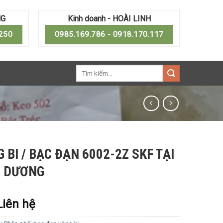
NG
Kinh doanh - HOÀI LINH
.250
0985.169.786 - 0918.170.117
Tìm
kiếm:
 BI / BẠC ĐẠN 6002-2Z SKF TẠI
H DƯƠNG
Liên hệ