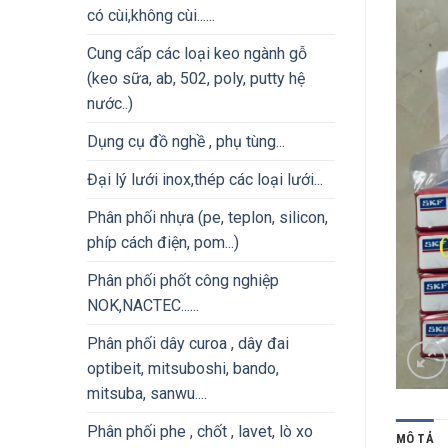
có cùi,không cùi......
Cung cấp các loại keo ngành gỗ
(keo sữa, ab, 502, poly, putty hệ
nước..)
Dụng cụ đồ nghề , phụ tùng...
Đại lý lưới inox,thép các loại lưới...
Phân phối nhựa (pe, teplon, silicon,
phíp cách điện, pom...)
Phân phối phốt công nghiệp
NOK,NACTEC......
Phân phối dây curoa , dây đai
optibeit, mitsuboshi, bando,
mitsuba, sanwu....
Phân phối phe , chốt , lavet, lò xo
MÔ TẢ