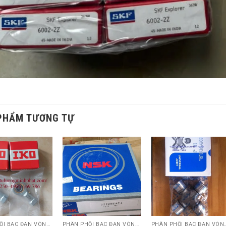
PHẨM TƯƠNG TỰ
PHÂN PHỐI BẠC ĐẠN VÒNG BI KOYO,NSK,SKF,ASHAHI,JIB,FBJ,SAMICK.....
PHÂN PHỐI BẠC ĐẠN VÒNG BI KOYO,NSK,SKF,ASHAHI,JIB,FBJ,SAMICK.....
PHÂN PHỐI BẠC ĐẠN VÒNG BI KOYO,NSK