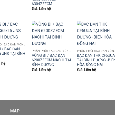
6304ZZECM
Giá: Liên hệ
PHÂN PHỐI BẠC ĐẠN VÒNG BI KOYO,NSK,SKF,ASHAHI,JIB,FBJ,SAMICK.....
I / BẠC ĐẠN
PHÂN PHỐI BẠC ĐẠN VÒNG BI KOYO,NSK,SKF,ASHAHI,JIB,FBJ,SAMICK.....
PHÂN PHỐI BẠC ĐẠN VÒNG BI KOYO,NSK
5 JNS TẠI BÌNH
VÒNG BI / BẠC ĐẠN
BẠC ĐẠN THK CF5UUA
6200ZZECM NACHI TẠI
TẠI BÌNH DƯƠNG -BIÊ
n hệ
BÌNH DƯƠNG
HÒA ĐỒNG NAI
Giá: Liên hệ
Giá: Liên hệ
MAP