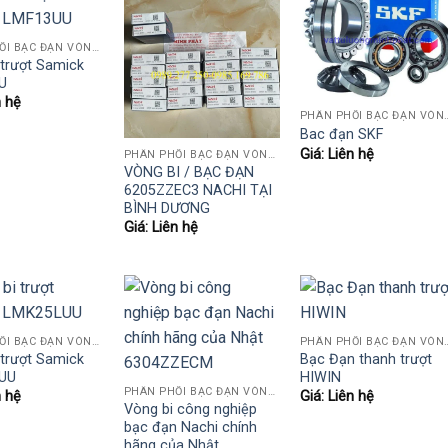
PHÂN PHỐI BẠC ĐẠN VÒNG BI KOYO,NSK,SKF,ASHAHI,JIB,FBJ,SAMICK.....
 trượt Samick
U
n hệ
PHÂN PHỐI BẠC ĐẠN VÒNG BI KOYO,NSK
Bac đạn SKF
Giá: Liên hệ
PHÂN PHỐI BẠC ĐẠN VÒNG BI KOYO,NSK,SKF,ASHAHI,JIB,FBJ,SAMICK.....
VÒNG BI / BẠC ĐẠN
6205ZZEC3 NACHI TẠI
BÌNH DƯƠNG
Giá: Liên hệ
PHÂN PHỐI BẠC ĐẠN VÒNG BI KOYO,NSK,SKF,ASHAHI,JIB,FBJ,SAMICK.....
PHÂN PHỐI BẠC ĐẠN VÒNG BI KOYO,NSK
 trượt Samick
Bạc Đạn thanh trượt
UU
HIWIN
PHÂN PHỐI BẠC ĐẠN VÒNG BI KOYO,NSK,SKF,ASHAHI,JIB,FBJ,SAMICK.....
n hệ
Giá: Liên hệ
Vòng bi công nghiệp
bạc đạn Nachi chính
hãng của Nhật