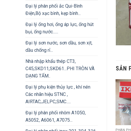
Đại lý phân phối ắc Qui-Bình
Điện,Bộ xạc bình, kẹp bình...
Đại lý ống hơi, ống áp lực, ống hút
bụi, ống nước......
Đại lý sơn nước, sơn dầu, sơn xịt,
dầu chống rỉ...
Nhà nhập khẩu thép CT3,
SẢN 
C45,SKD11,SKD61...PHI TRÒN VÀ
DẠNG TẤM..
Đại lý phụ kiện thủy lực , khí nén
Các nhãn hiệu STNC ,
AIRTAC,JELPC,SMC.....
Đại lý phân phối nhôm A1050,
A5052, A6061, A7075...