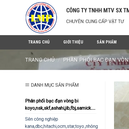
Chuyển
CÔNG TY TNHH MTV SX T
đến
nội
CHUYÊN: CUNG CẤP VẬT TƯ
dung
TRANG CHỦ
GIỚI THIỆU
SẢN PHẨM
TRANG CHỦ
/
PHÂN PHỐI BẠC ĐẠN VÒNG 
DANH MỤC SẢN PHẨM
Phân phối bạc đạn vòng bi
koyo,nsk,skf,ashahi,jib,fbj,samick.....
Sên công nghiệp
kana,dbc,hitachi,ocm,star,toyo.,nhông