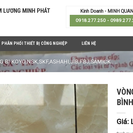
M LƯƠNG MINH PHÁT
Kinh Doanh - MINH QUA
0918.277.250 - 0989.277
PHÂN PHỐI THIẾT BỊ CÔNG NGHIỆP
LIÊN HỆ
BI KOYO,NSK,SKF,ASHAHI,JIB,FBJ,SAMICK.....
VÒNG
BÌN
Giá: 