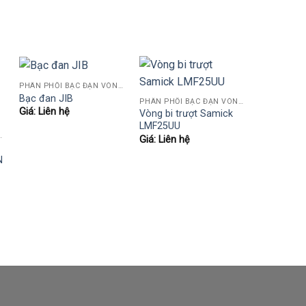
PHÂN PHỐI BẠC ĐẠN VÒNG BI KOYO,NSK,SKF,ASHAHI,JIB,FBJ,SAMICK.....
Bạc đan JIB
PHÂN PHỐI BẠC ĐẠN VÒNG BI KOYO,NSK,SKF,ASHAHI,JIB,FBJ,SAMICK.....
Giá: Liên hệ
Vòng bi trượt Samick
LMF25UU
,SKF,ASHAHI,JIB,FBJ,SAMICK.....
Giá: Liên hệ
N