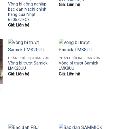
Vòng bi công nghiệp
Giá: Liên hệ
bạc đạn Nachi chính
hãng của Nhật
6205ZZEC3
Giá: Liên hệ
PHÂN PHỐI BẠC ĐẠN VÒNG BI KOYO,NSK,SKF,ASHAHI,JIB,FBJ,SAMICK.....
PHÂN PHỐI BẠC ĐẠN VÒNG BI KOYO,NSK,SKF,ASHAHI,JIB,FBJ,SAMICK.....
Vòng bi trượt Samick
Vòng bi trượt Samick
LMK20UU
LMK8UU
Giá: Liên hệ
Giá: Liên hệ
,SKF,ASHAHI,JIB,FBJ,SAMICK.....