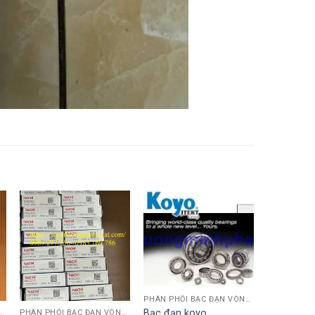
PHÂN PHỐI BẠC ĐẠN VÒNG BI KOYO,NSK,SKF,ASHAHI,JIB,FBJ,SAMICK.....
Bạc đạn koyo
,SKF,ASHAHI,JIB,FBJ,SAMICK.....
PHÂN PHỐI BẠC ĐẠN VÒNG BI KOYO,NSK,SKF,ASHAHI,JIB,FBJ,SAMICK.....