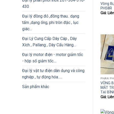
Đại lý phân phối inox 201-304-316-
Vòng Bi
430
PHS8R
Giá: Liê
Đại lý đồng đỏ ,đồng thau.. dạng
tấm ,dạng ống, phi tròn đặc , lục
giác...
Đại Lý Cung Cấp Dây Cáp , Dây
Xích , Pallang , Dây Cẩu Hàng...
Đại lý motor điện - motor giảm tốc
- hộp số giảm tốc....
Đại lý vật tư điện dân dụng và công
nghiệp , tự động hóa.....
VÒNG B
Sản phẩm khác
MẮT TR
TẠI BÌ
Giá: Liê