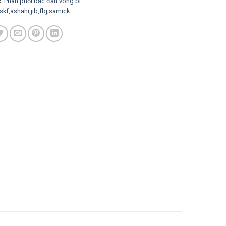
c:
Phân phối bạc đạn vòng bi
kf,ashahi,jib,fbj,samick.....