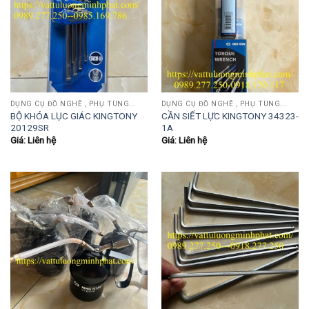
DỤNG CỤ ĐỒ NGHỀ , PHỤ TÙNG...
DỤNG CỤ ĐỒ NGHỀ , PHỤ TÙNG...
BỘ KHÓA LỤC GIÁC KINGTONY
CẦN SIẾT LỰC KINGTONY 34323-
20129SR
1A
Giá: Liên hệ
Giá: Liên hệ