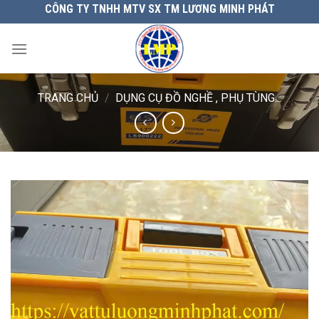
Chuyển
CÔNG TY TNHH MTV SX TM LƯƠNG MINH PHÁT
đến
nội
dung
TRANG CHỦ
/
DỤNG CỤ ĐỒ NGHỀ , PHỤ TÙNG...