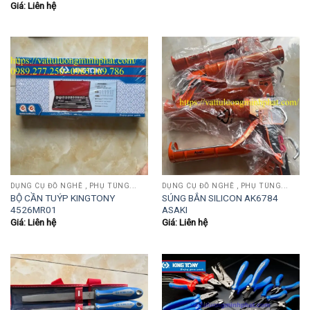
Giá: Liên hệ
DỤNG CỤ ĐỒ NGHỀ , PHỤ TÙNG...
DỤNG CỤ ĐỒ NGHỀ , PHỤ TÙNG...
BỘ CẦN TUÝP KINGTONY
SÚNG BẮN SILICON AK6784
4526MR01
ASAKI
Giá: Liên hệ
Giá: Liên hệ