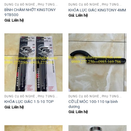
DỤNG CỤ ĐỒ NGHỀ , PHỤ TÙNG...
DỤNG CỤ ĐỒ NGHỀ , PHỤ TÙNG...
BÌNH CHÂM NHỚT KINGTONY
KHÓA LỤC GIÁC KINGTONY 4MM
9TB500
Giá: Liên hệ
Giá: Liên hệ
DỤNG CỤ ĐỒ NGHỀ , PHỤ TÙNG...
DỤNG CỤ ĐỒ NGHỀ , PHỤ TÙNG...
CỜ LÊ MÓC 100-110 tại bình
KHÓA LỤC GIÁC 1.5-10 TOP
dương
Giá: Liên hệ
Giá: Liên hệ