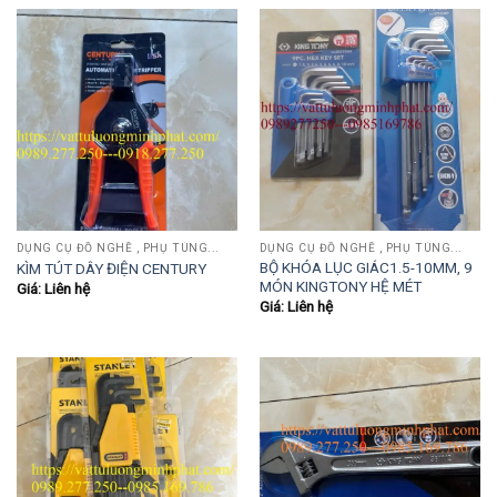
DỤNG CỤ ĐỒ NGHỀ , PHỤ TÙNG...
DỤNG CỤ ĐỒ NGHỀ , PHỤ TÙNG...
BỘ KHÓA LỤC GIÁC1.5-10MM, 9
KÌM TÚT DÂY ĐIỆN CENTURY
MÓN KINGTONY HỆ MÉT
Giá: Liên hệ
Giá: Liên hệ