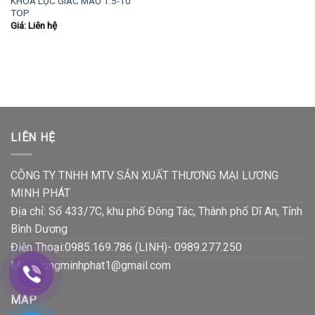
KHÓA LỤC GIÁC MÀU 1.5-10
TOP
Giá: Liên hệ
LIÊN HỆ
CÔNG TY TNHH MTV SẢN XUẤT THƯƠNG MẠI LƯƠNG
MINH PHÁT
Địa chỉ: Số 433/7C, khu phố Đông Tác, Thành phố Dĩ An, Tỉnh
Bình Dương
Điện Thoại:0985.169.786 (LINH)- 0989.277.250
Mail:luongminhphat1@gmail.com
MAP