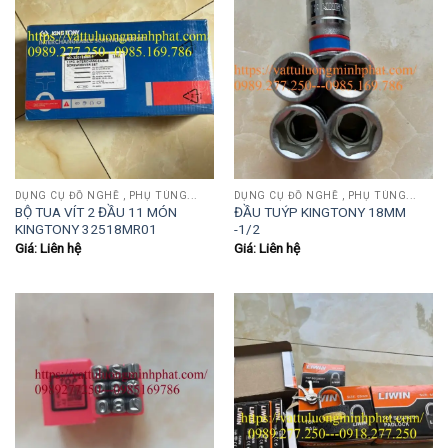
DỤNG CỤ ĐỒ NGHỀ , PHỤ TÙNG...
DỤNG CỤ ĐỒ NGHỀ , PHỤ TÙNG...
BỘ TUA VÍT 2 ĐẦU 11 MÓN
ĐẦU TUÝP KINGTONY 18MM
KINGTONY 32518MR01
-1/2
Giá: Liên hệ
Giá: Liên hệ