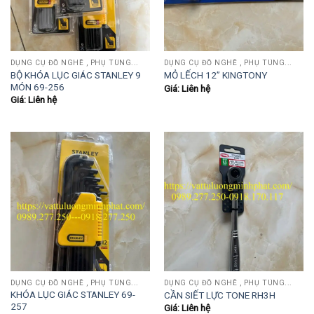
DỤNG CỤ ĐỒ NGHỀ , PHỤ TÙNG...
DỤNG CỤ ĐỒ NGHỀ , PHỤ TÙNG...
BỘ KHÓA LỤC GIÁC STANLEY 9
MỎ LẾCH 12” KINGTONY
MÓN 69-256
Giá: Liên hệ
Giá: Liên hệ
DỤNG CỤ ĐỒ NGHỀ , PHỤ TÙNG...
DỤNG CỤ ĐỒ NGHỀ , PHỤ TÙNG...
KHÓA LỤC GIÁC STANLEY 69-
CẦN SIẾT LỰC TONE RH3H
257
Giá: Liên hệ