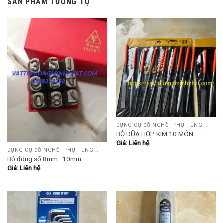
SẢN PHẨM TƯƠNG TỰ
DỤNG CỤ ĐỒ NGHỀ , PHỤ TÙNG...
BỘ DŨA HỢP KIM 10 MÓN
Giá: Liên hệ
DỤNG CỤ ĐỒ NGHỀ , PHỤ TÙNG...
Bộ đóng số 8mm…10mm…
Giá: Liên hệ