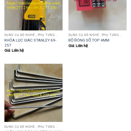
DỤNG CỤ ĐỒ NGHỀ , PHỤ TÙNG...
DỤNG CỤ ĐỒ NGHỀ , PHỤ TÙNG...
KHÓA LỤC GIÁC STANLEY 69-
BỘ ĐÓNG SỐ TOP 4MM
257
Giá: Liên hệ
Giá: Liên hệ
DỤNG CỤ ĐỒ NGHỀ , PHỤ TÙNG...