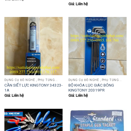
Giá: Liên hệ
DỤNG CỤ ĐỒ NGHỀ , PHỤ TÙNG...
DỤNG CỤ ĐỒ NGHỀ , PHỤ TÙNG...
CẦN SIẾT LỰC KINGTONY 34323-
BỘ KHÓA LỤC GIÁC BÔNG
1A
KINGTONY 20319PR
Giá: Liên hệ
Giá: Liên hệ