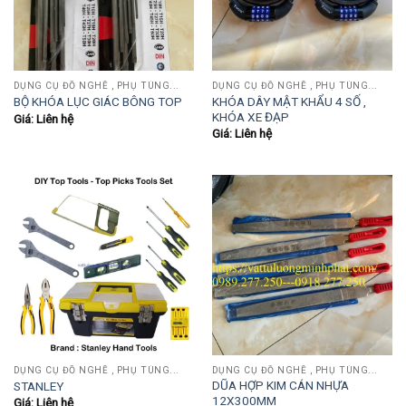
DỤNG CỤ ĐỒ NGHỀ , PHỤ TÙNG...
DỤNG CỤ ĐỒ NGHỀ , PHỤ TÙNG...
KHÓA DÂY MẬT KHẨU 4 SỐ ,
BỘ KHÓA LỤC GIÁC BÔNG TOP
KHÓA XE ĐẠP
Giá: Liên hệ
Giá: Liên hệ
DỤNG CỤ ĐỒ NGHỀ , PHỤ TÙNG...
DỤNG CỤ ĐỒ NGHỀ , PHỤ TÙNG...
DŨA HỢP KIM CÁN NHỰA
STANLEY
12X300MM
Giá: Liên hệ