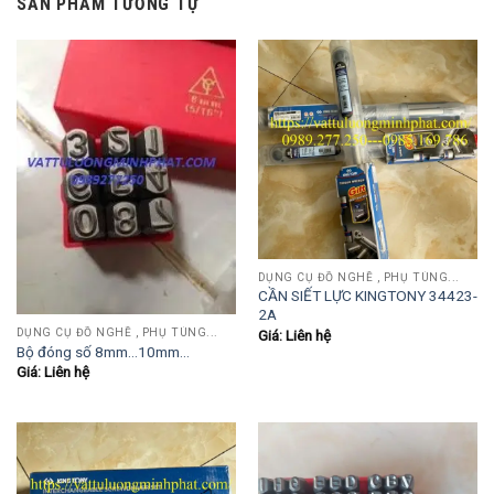
SẢN PHẨM TƯƠNG TỰ
DỤNG CỤ ĐỒ NGHỀ , PHỤ TÙNG...
CẦN SIẾT LỰC KINGTONY 34423-
2A
DỤNG CỤ ĐỒ NGHỀ , PHỤ TÙNG...
Giá: Liên hệ
Bộ đóng số 8mm…10mm…
Giá: Liên hệ