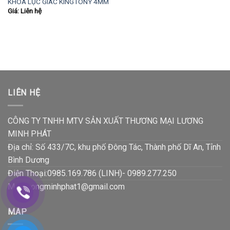
KHÓA LỤC GIÁC KINGTONY 4MM
Giá: Liên hệ
LIÊN HỆ
CÔNG TY TNHH MTV SẢN XUẤT THƯƠNG MẠI LƯƠNG
MINH PHÁT
Địa chỉ: Số 433/7C, khu phố Đông Tác, Thành phố Dĩ An, Tỉnh
Bình Dương
Điện Thoại:0985.169.786 (LINH)- 0989.277.250
Mail:luongminhphat1@gmail.com
MAP