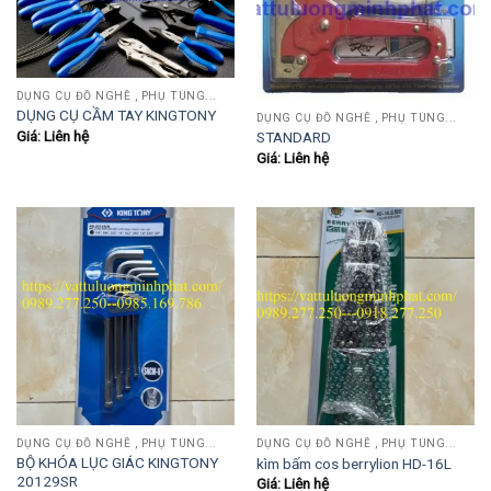
DỤNG CỤ ĐỒ NGHỀ , PHỤ TÙNG...
DỤNG CỤ CẦM TAY KINGTONY
DỤNG CỤ ĐỒ NGHỀ , PHỤ TÙNG...
Giá: Liên hệ
STANDARD
Giá: Liên hệ
DỤNG CỤ ĐỒ NGHỀ , PHỤ TÙNG...
DỤNG CỤ ĐỒ NGHỀ , PHỤ TÙNG...
BỘ KHÓA LỤC GIÁC KINGTONY
kìm bấm cos berrylion HD-16L
20129SR
Giá: Liên hệ