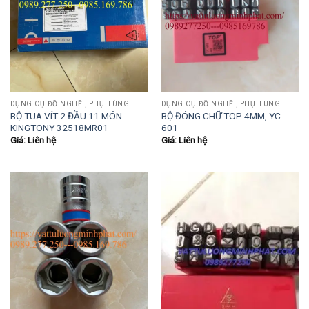
DỤNG CỤ ĐỒ NGHỀ , PHỤ TÙNG...
DỤNG CỤ ĐỒ NGHỀ , PHỤ TÙNG...
BỘ TUA VÍT 2 ĐẦU 11 MÓN
BỘ ĐÓNG CHỮ TOP 4MM, YC-
KINGTONY 32518MR01
601
Giá: Liên hệ
Giá: Liên hệ