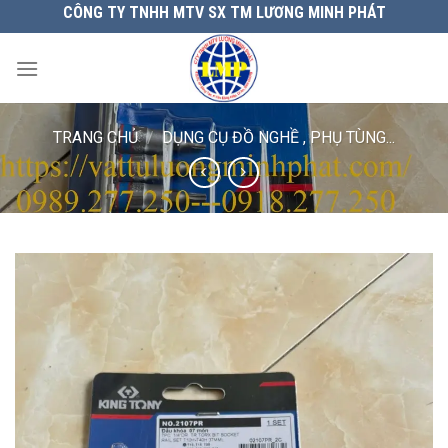
Chuyển
CÔNG TY TNHH MTV SX TM LƯƠNG MINH PHÁT
đến
nội
dung
TRANG CHỦ
/
DỤNG CỤ ĐỒ NGHỀ , PHỤ TÙNG...