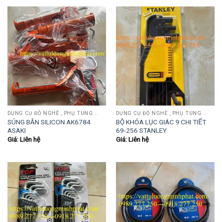
DỤNG CỤ ĐỒ NGHỀ , PHỤ TÙNG...
DỤNG CỤ ĐỒ NGHỀ , PHỤ TÙNG...
SÚNG BẮN SILICON AK6784
BỘ KHÓA LỤC GIÁC 9 CHI TIẾT
ASAKI
69-256 STANLEY
Giá: Liên hệ
Giá: Liên hệ