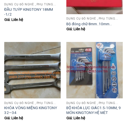
DỤNG CỤ ĐỒ NGHỀ , PHỤ TÙNG...
ĐẦU TUÝP KINGTONY 18MM
-1/2
DỤNG CỤ ĐỒ NGHỀ , PHỤ TÙNG...
Giá: Liên hệ
Bộ đóng chữ 8mm..10mm…
Giá: Liên hệ
DỤNG CỤ ĐỒ NGHỀ , PHỤ TÙNG...
DỤNG CỤ ĐỒ NGHỀ , PHỤ TÙNG...
KHÓA VÒNG MIỆNG KINGTONY
BỘ KHÓA LỤC GIÁC1.5-10MM, 9
32—34
MÓN KINGTONY HỆ MÉT
Giá: Liên hệ
Giá: Liên hệ