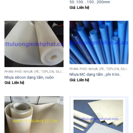
50..100….150…200mm
Giá: Liên hệ
PHÂN PHỐI NHỰA (PE, TEPLON, SILICON, PHÍP CÁCH ĐIỆN, POM...)
PHÂN PHỐI NHỰA (PE, TEPLON, SILICON, PHÍP CÁCH ĐIỆN, POM...)
Nhựa MC dạng tấm , phi tròn..
Nhựa silicon dạng tấm, cuộn
Giá: Liên hệ
Giá: Liên hệ