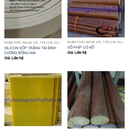
PHÂN PHỐI NHỰA (PE, TEPLON, SILICON, PHÍP CÁCH ĐIỆN, POM...)
PHÂN PHỐI NHỰA (PE, TEPLON, SILICON, PHÍP CÁCH ĐIỆN, POM...)
GỖ PHÍP CÓ BỐ
SILICON XỐP TRẮNG TẠI BÌNH
Giá: Liên hệ
DƯƠNG-ĐỒNG NAI
Giá: Liên hệ