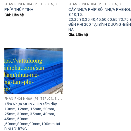
PHÂN PHỐI NHỰA (PE, TEPLON, SILICON, PHÍP CÁCH ĐIỆN, POM...)
PHÂN PHỐI NHỰA (PE, TEPLON, SILICON, PHÍP CÁCH ĐIỆN, POM...)
CÂY NHỰA PHÍP BỐ -NHỰA PHENOL
PHÍP THỦY TINH
8,10,15,
Giá: Liên hệ
20,25,30,35,40,45,50,60,65,70,75
ĐẾN PHI 200 TẠI BÌNH DƯƠNG -BI
NAI
Giá: Liên hệ
PHÂN PHỐI NHỰA (PE, TEPLON, SILICON, PHÍP CÁCH ĐIỆN, POM...)
Tấm Nhựa MC NYLON tấm dày
10mm, 12mm, 15mm, 20mm,
25mm, 30mm, 35mm, 40mm,
45mm, 50mm
,60mm,80mm,90mm,100mm tại
BÌNH DƯƠNG