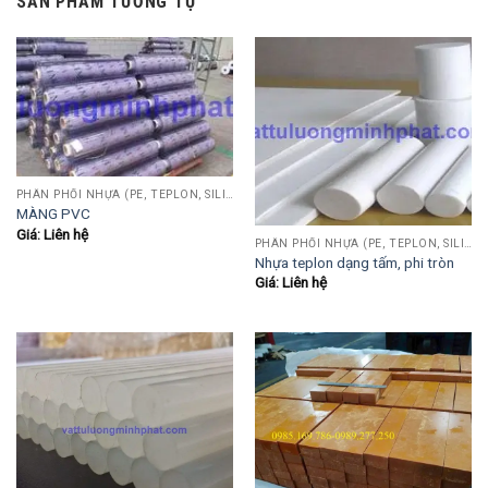
SẢN PHẨM TƯƠNG TỰ
PHÂN PHỐI NHỰA (PE, TEPLON, SILICON, PHÍP CÁCH ĐIỆN, POM...)
MÀNG PVC
Giá: Liên hệ
PHÂN PHỐI NHỰA (PE, TEPLON, SILICON, PHÍP CÁCH ĐIỆN, POM...)
Nhựa teplon dạng tấm, phi tròn
Giá: Liên hệ