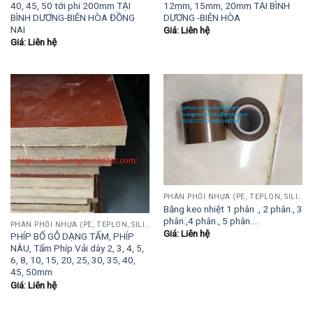
40, 45, 50 tới phi 200mm TẠI
12mm, 15mm, 20mm TẠI BÌNH
BÌNH DƯƠNG-BIÊN HÒA ĐỒNG
DƯƠNG -BIÊN HÒA
NAI
Giá: Liên hệ
Giá: Liên hệ
PHÂN PHỐI NHỰA (PE, TEPLON, SILICON, PHÍP CÁCH ĐIỆN, POM...)
Băng keo nhiệt 1 phân ., 2 phân., 3
phân.,4 phân., 5 phân….
PHÂN PHỐI NHỰA (PE, TEPLON, SILICON, PHÍP CÁCH ĐIỆN, POM...)
Giá: Liên hệ
PHÍP BỐ GỖ DẠNG TẤM, PHÍP
NÂU, Tấm Phíp Vải dày 2, 3, 4, 5,
6, 8, 10, 15, 20, 25, 30, 35, 40,
45, 50mm
Giá: Liên hệ