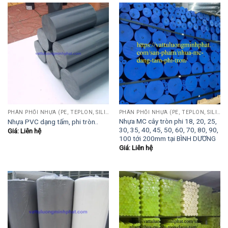
PHÂN PHỐI NHỰA (PE, TEPLON, SILICON, PHÍP CÁCH ĐIỆN, POM...)
PHÂN PHỐI NHỰA (PE, TEPLON, SILICON, PHÍP CÁCH ĐIỆN, POM...)
Nhựa MC cây tròn phi 18, 20, 25,
Nhựa PVC dạng tấm, phi tròn..
30, 35, 40, 45, 50, 60, 70, 80, 90,
Giá: Liên hệ
100 tới 200mm tại BÌNH DƯƠNG
Giá: Liên hệ