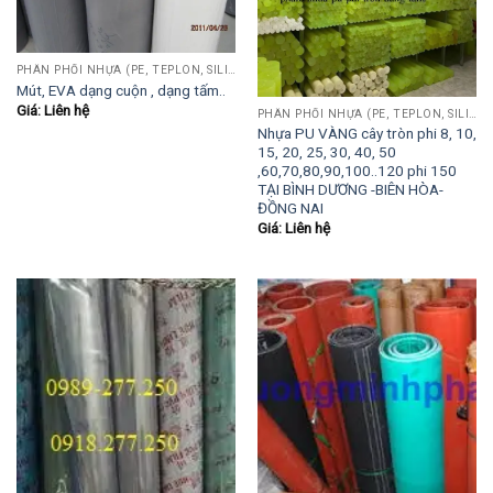
PHÂN PHỐI NHỰA (PE, TEPLON, SILICON, PHÍP CÁCH ĐIỆN, POM...)
Mút, EVA dạng cuộn , dạng tấm..
Giá: Liên hệ
PHÂN PHỐI NHỰA (PE, TEPLON, SILICON, PHÍP CÁCH ĐIỆN, POM...)
Nhựa PU VÀNG cây tròn phi 8, 10,
15, 20, 25, 30, 40, 50
,60,70,80,90,100..120 phi 150
TẠI BÌNH DƯƠNG -BIÊN HÒA-
ĐỒNG NAI
Giá: Liên hệ