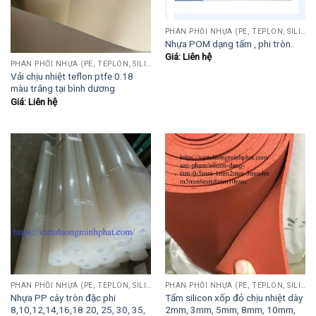
PHÂN PHỐI NHỰA (PE, TEPLON, SILICON, PHÍP CÁCH ĐIỆN, POM...)
Nhựa POM dạng tấm , phi tròn..
Giá: Liên hệ
PHÂN PHỐI NHỰA (PE, TEPLON, SILICON, PHÍP CÁCH ĐIỆN, POM...)
Vải chịu nhiệt teflon ptfe 0.18
màu trắng tại bình dương
Giá: Liên hệ
PHÂN PHỐI NHỰA (PE, TEPLON, SILICON, PHÍP CÁCH ĐIỆN, POM...)
PHÂN PHỐI NHỰA (PE, TEPLON, SILICON, PHÍP CÁCH ĐIỆN, POM...)
Nhựa PP cây tròn đặc phi
Tấm silicon xốp đỏ chịu nhiệt dày
8,10,12,14,16,18 20, 25, 30, 35,
2mm, 3mm, 5mm, 8mm, 10mm,