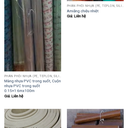
PHÂN PHỐI NHỰA (PE, TEPLON, SILICON, PHÍP CÁCH ĐIỆN, POM...)
Amiăng chiệu nhiệt
Giá: Liên hệ
PHÂN PHỐI NHỰA (PE, TEPLON, SILICON, PHÍP CÁCH ĐIỆN, POM...)
Màng nhựa PVC trong suốt, Cuộn
nhựa PVC trong suốt
0.15×1.6mx100m
Giá: Liên hệ