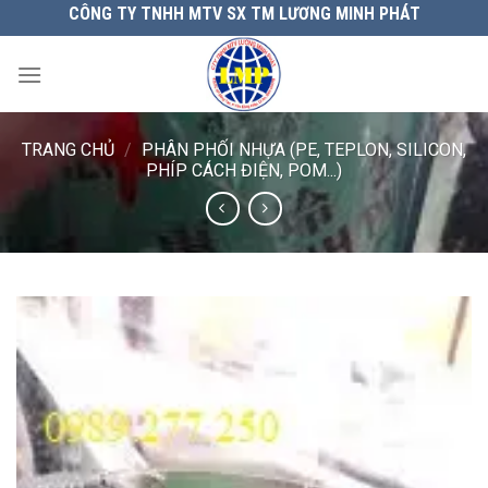
Chuyển
CÔNG TY TNHH MTV SX TM LƯƠNG MINH PHÁT
đến
nội
dung
TRANG CHỦ
/
PHÂN PHỐI NHỰA (PE, TEPLON, SILICON,
PHÍP CÁCH ĐIỆN, POM...)