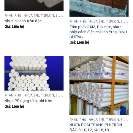
PHÂN PHỐI NHỰA (PE, TEPLON, SILICON, PHÍP CÁCH ĐIỆN, POM...)
Nhựa silicon tròn đặc
PHÂN PHỐI NHỰA (PE, TEPLON, SILICON, PHÍP CÁCH ĐIỆN, POM...)
Giá: Liên hệ
Tấm phíp CAM, Bakelite, nhựa
phíp cách điện chịu nhiệt tại BÌNH
DƯƠNG
Giá: Liên hệ
PHÂN PHỐI NHỰA (PE, TEPLON, SILICON, PHÍP CÁCH ĐIỆN, POM...)
Nhựa PE dạng tấm, phi tròn …
Giá: Liên hệ
PHÂN PHỐI NHỰA (PE, TEPLON, SILICON, PHÍP CÁCH ĐIỆN, POM...)
NHỰA POM TRẮNG PHI TRÒN
ĐĂC 8,10,12,14,16,18…