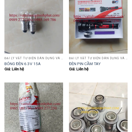
ĐẠI LÝ VẬT TƯ ĐIỆN DÂN DỤNG VÀ CÔNG NGHIỆP , TỰ ĐỘNG HÓA.....
ĐẠI LÝ VẬT TƯ ĐIỆN DÂN DỤNG VÀ CÔNG NGHIỆP , TỰ ĐỘNG HÓA.....
BÓNG ĐÈN 6.3V 15A
ĐÈN PIN CẦM TAY
Giá: Liên hệ
Giá: Liên hệ