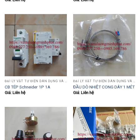
ĐẠI LÝ VẬT TƯ ĐIỆN DÂN DỤNG VÀ CÔNG NGHIỆP , TỰ ĐỘNG HÓA.....
ĐẠI LÝ VẬT TƯ ĐIỆN DÂN DỤNG VÀ CÔNG NGHIỆP , TỰ ĐỘNG HÓA.....
CB TÉP Schneider 1P 1A
ĐẦU DÒ NHIỆT CONG DÂY 1 MÉT
Giá: Liên hệ
Giá: Liên hệ