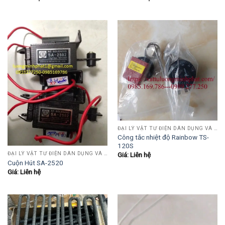
ĐẠI LÝ VẬT TƯ ĐIỆN DÂN DỤNG VÀ CÔNG NGHIỆP , TỰ ĐỘNG HÓA.....
Công tắc nhiệt độ Rainbow TS-
120S
ĐẠI LÝ VẬT TƯ ĐIỆN DÂN DỤNG VÀ CÔNG NGHIỆP , TỰ ĐỘNG HÓA.....
Giá: Liên hệ
Cuộn Hút SA-2520
Giá: Liên hệ