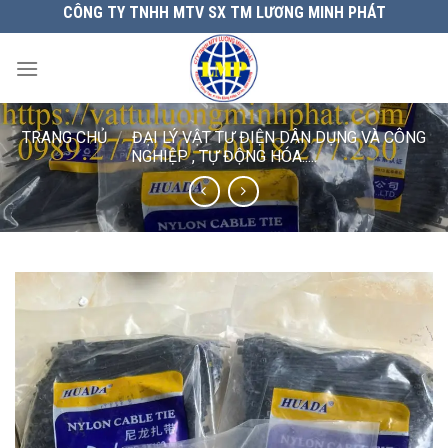
Chuyển
CÔNG TY TNHH MTV SX TM LƯƠNG MINH PHÁT
đến
nội
dung
TRANG CHỦ
/
ĐẠI LÝ VẬT TƯ ĐIỆN DÂN DỤNG VÀ CÔNG
NGHIỆP , TỰ ĐỘNG HÓA.....