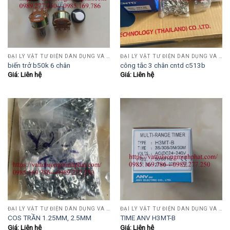
ĐẠI LÝ VẬT TƯ ĐIỆN DÂN DỤNG VÀ CÔNG NGHIỆP , TỰ ĐỘNG HÓA.....
ĐẠI LÝ VẬT TƯ ĐIỆN DÂN DỤNG VÀ CÔNG NGHIỆP , TỰ ĐỘNG HÓA.....
biến trở b50k 6 chân
công tắc 3 chân cntd c513b
Giá: Liên hệ
Giá: Liên hệ
ĐẠI LÝ VẬT TƯ ĐIỆN DÂN DỤNG VÀ CÔNG NGHIỆP , TỰ ĐỘNG HÓA.....
ĐẠI LÝ VẬT TƯ ĐIỆN DÂN DỤNG VÀ CÔNG NGHIỆP , TỰ ĐỘNG HÓA.....
COS TRẦN 1.25MM, 2.5MM
TIME ANV H3MT-B
Giá: Liên hệ
Giá: Liên hệ