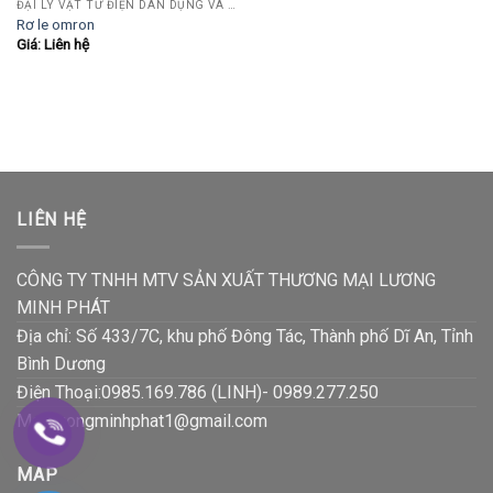
ĐẠI LÝ VẬT TƯ ĐIỆN DÂN DỤNG VÀ CÔNG NGHIỆP , TỰ ĐỘNG HÓA.....
Rơ le omron
Giá: Liên hệ
LIÊN HỆ
CÔNG TY TNHH MTV SẢN XUẤT THƯƠNG MẠI LƯƠNG
MINH PHÁT
Địa chỉ: Số 433/7C, khu phố Đông Tác, Thành phố Dĩ An, Tỉnh
Bình Dương
Điện Thoại:0985.169.786 (LINH)- 0989.277.250
Mail:luongminhphat1@gmail.com
MAP