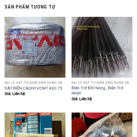
SẢN PHẨM TƯƠNG TỰ
ĐẠI LÝ VẬT TƯ ĐIỆN DÂN DỤNG VÀ CÔNG NGHIỆP , TỰ ĐỘNG HÓA.....
ĐẠI LÝ VẬT TƯ ĐIỆN DÂN DỤNG VÀ CÔNG NGHIỆP , TỰ ĐỘNG HÓA.....
Điện Trở Đốt Nóng , Điện Trở
DÂY ĐIỆN CADIVI VCMT 4X0.75
Nhiệt
Giá: Liên hệ
Giá: Liên hệ