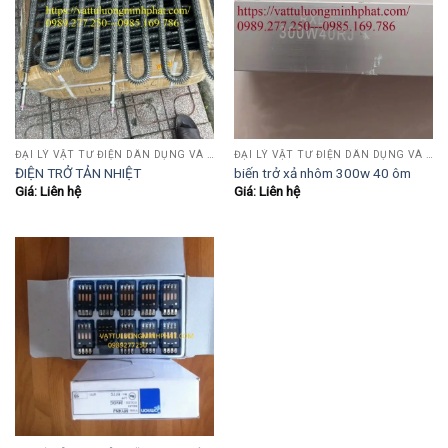
ĐẠI LÝ VẬT TƯ ĐIỆN DÂN DỤNG VÀ CÔNG NGHIỆP , TỰ ĐỘNG HÓA.....
ĐẠI LÝ VẬT TƯ ĐIỆN DÂN DỤNG VÀ CÔNG NGHIỆP , TỰ ĐỘNG HÓA.....
ĐIỆN TRỞ TẢN NHIỆT
biến trở xả nhôm 300w 40 ôm
Giá: Liên hệ
Giá: Liên hệ