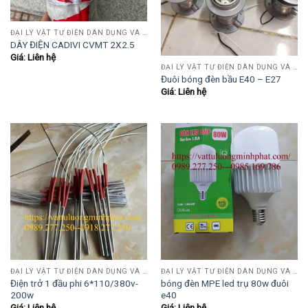
ĐẠI LÝ VẬT TƯ ĐIỆN DÂN DỤNG VÀ CÔNG NGHIỆP , TỰ ĐỘNG HÓA.....
DÂY ĐIỆN CADIVI CVMT 2X2.5
Giá: Liên hệ
ĐẠI LÝ VẬT TƯ ĐIỆN DÂN DỤNG VÀ CÔNG NGHIỆP , TỰ ĐỘNG HÓA.....
Đuôi bóng đèn bầu E40 – E27
Giá: Liên hệ
ĐẠI LÝ VẬT TƯ ĐIỆN DÂN DỤNG VÀ CÔNG NGHIỆP , TỰ ĐỘNG HÓA.....
ĐẠI LÝ VẬT TƯ ĐIỆN DÂN DỤNG VÀ CÔNG NGHIỆP , TỰ ĐỘNG HÓA.....
Điện trở 1 đầu phi 6*110/380v-
bóng đèn MPE led trụ 80w đuôi
200w
e40
Giá: Liên hệ
Giá: Liên hệ