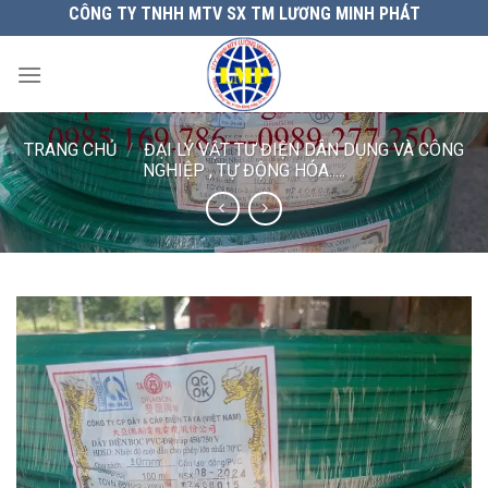
Chuyển
CÔNG TY TNHH MTV SX TM LƯƠNG MINH PHÁT
đến
nội
dung
TRANG CHỦ
/
ĐẠI LÝ VẬT TƯ ĐIỆN DÂN DỤNG VÀ CÔNG
NGHIỆP , TỰ ĐỘNG HÓA.....