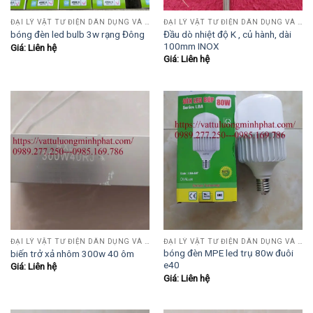
ĐẠI LÝ VẬT TƯ ĐIỆN DÂN DỤNG VÀ CÔNG NGHIỆP , TỰ ĐỘNG HÓA.....
ĐẠI LÝ VẬT TƯ ĐIỆN DÂN DỤNG VÀ CÔNG NGHIỆP , TỰ ĐỘNG HÓA.....
Đầu dò nhiệt độ K , củ hành, dài
bóng đèn led bulb 3w rạng Đông
100mm INOX
Giá: Liên hệ
Giá: Liên hệ
ĐẠI LÝ VẬT TƯ ĐIỆN DÂN DỤNG VÀ CÔNG NGHIỆP , TỰ ĐỘNG HÓA.....
ĐẠI LÝ VẬT TƯ ĐIỆN DÂN DỤNG VÀ CÔNG NGHIỆP , TỰ ĐỘNG HÓA.....
bóng đèn MPE led trụ 80w đuôi
biến trở xả nhôm 300w 40 ôm
e40
Giá: Liên hệ
Giá: Liên hệ