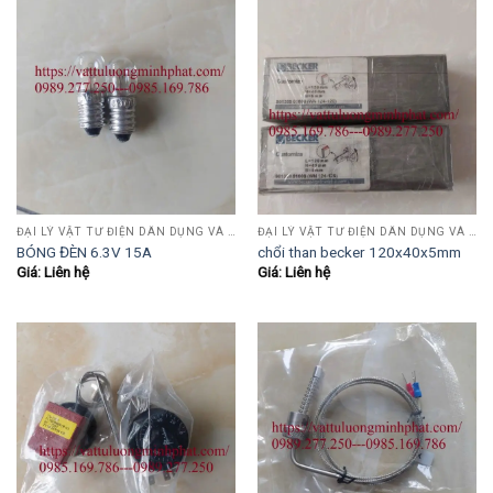
ĐẠI LÝ VẬT TƯ ĐIỆN DÂN DỤNG VÀ CÔNG NGHIỆP , TỰ ĐỘNG HÓA.....
ĐẠI LÝ VẬT TƯ ĐIỆN DÂN DỤNG VÀ CÔNG NGHIỆP , TỰ ĐỘNG HÓA.....
BÓNG ĐÈN 6.3V 15A
chổi than becker 120x40x5mm
Giá: Liên hệ
Giá: Liên hệ