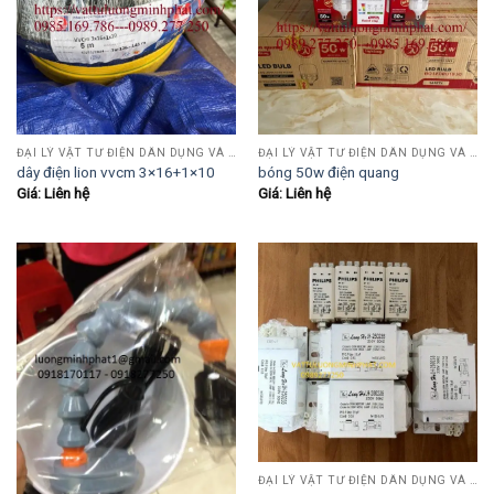
ĐẠI LÝ VẬT TƯ ĐIỆN DÂN DỤNG VÀ CÔNG NGHIỆP , TỰ ĐỘNG HÓA.....
ĐẠI LÝ VẬT TƯ ĐIỆN DÂN DỤNG VÀ CÔNG NGHIỆP , TỰ ĐỘNG HÓA.....
dây điện lion vvcm 3×16+1×10
bóng 50w điện quang
Giá: Liên hệ
Giá: Liên hệ
ĐẠI LÝ VẬT TƯ ĐIỆN DÂN DỤNG VÀ CÔNG NGHIỆP , TỰ ĐỘNG HÓA.....