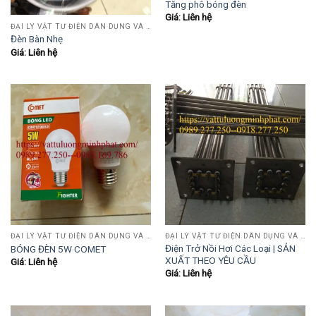
Tăng phô bóng đèn
Giá: Liên hệ
ĐẠI LÝ VẬT TƯ ĐIỆN DÂN DỤNG VÀ CÔNG NGHIỆP , TỰ ĐỘNG HÓA.....
Đèn Bàn Nhẹ
Giá: Liên hệ
ĐẠI LÝ VẬT TƯ ĐIỆN DÂN DỤNG VÀ CÔNG NGHIỆP , TỰ ĐỘNG HÓA.....
ĐẠI LÝ VẬT TƯ ĐIỆN DÂN DỤNG VÀ CÔNG NGHIỆP , TỰ ĐỘNG HÓA.....
Điện Trở Nồi Hơi Các Loại | SẢN
BÓNG ĐÈN 5W COMET
XUẤT THEO YÊU CẦU
Giá: Liên hệ
Giá: Liên hệ