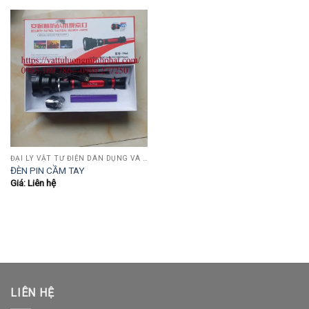
ĐẠI LÝ VẬT TƯ ĐIỆN DÂN DỤNG VÀ CÔNG NGHIỆP , TỰ ĐỘNG HÓA.....
ĐÈN PIN CẦM TAY
Giá: Liên hệ
LIÊN HỆ