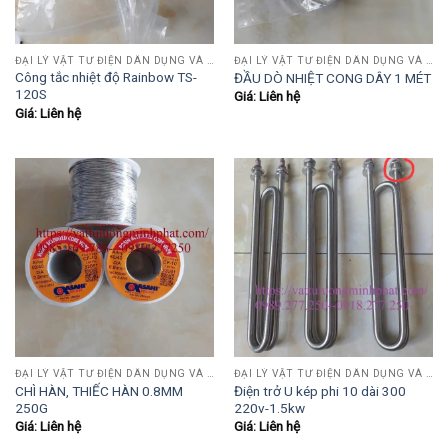
ĐẠI LÝ VẬT TƯ ĐIỆN DÂN DỤNG VÀ CÔNG NGHIỆP , TỰ ĐỘNG HÓA.....
ĐẠI LÝ VẬT TƯ ĐIỆN DÂN DỤNG VÀ CÔNG NGHIỆP , TỰ ĐỘNG HÓA.....
Công tắc nhiệt độ Rainbow TS-
ĐẦU DÒ NHIỆT CONG DÂY 1 MÉT
120S
Giá: Liên hệ
Giá: Liên hệ
ĐẠI LÝ VẬT TƯ ĐIỆN DÂN DỤNG VÀ CÔNG NGHIỆP , TỰ ĐỘNG HÓA.....
ĐẠI LÝ VẬT TƯ ĐIỆN DÂN DỤNG VÀ CÔNG NGHIỆP , TỰ ĐỘNG HÓA.....
CHÌ HÀN, THIẾC HÀN 0.8MM
Điện trở U kép phi 10 dài 300
250G
220v-1.5kw
Giá: Liên hệ
Giá: Liên hệ