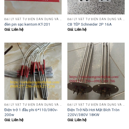
ĐẠI LÝ VẬT TƯ ĐIỆN DÂN DỤNG VÀ CÔNG NGHIỆP , TỰ ĐỘNG HÓA.....
ĐẠI LÝ VẬT TƯ ĐIỆN DÂN DỤNG VÀ CÔNG NGHIỆP , TỰ ĐỘNG HÓA.....
đèn pin sạc kentom KT-201
CB TÉP Schneider 2P 16A
Giá: Liên hệ
Giá: Liên hệ
ĐẠI LÝ VẬT TƯ ĐIỆN DÂN DỤNG VÀ CÔNG NGHIỆP , TỰ ĐỘNG HÓA.....
ĐẠI LÝ VẬT TƯ ĐIỆN DÂN DỤNG VÀ CÔNG NGHIỆP , TỰ ĐỘNG HÓA.....
Điện trở 1 đầu phi 6*110/380v-
Điện Trở Nồi Hơi Mặt Bích Tròn
200w
220V/380V 18KW
Giá: Liên hệ
Giá: Liên hệ