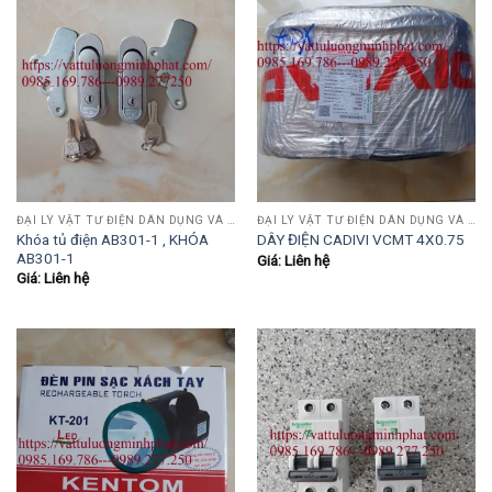
ĐẠI LÝ VẬT TƯ ĐIỆN DÂN DỤNG VÀ CÔNG NGHIỆP , TỰ ĐỘNG HÓA.....
ĐẠI LÝ VẬT TƯ ĐIỆN DÂN DỤNG VÀ CÔNG NGHIỆP , TỰ ĐỘNG HÓA.....
Khóa tủ điện AB301-1 , KHÓA
DÂY ĐIỆN CADIVI VCMT 4X0.75
AB301-1
Giá: Liên hệ
Giá: Liên hệ