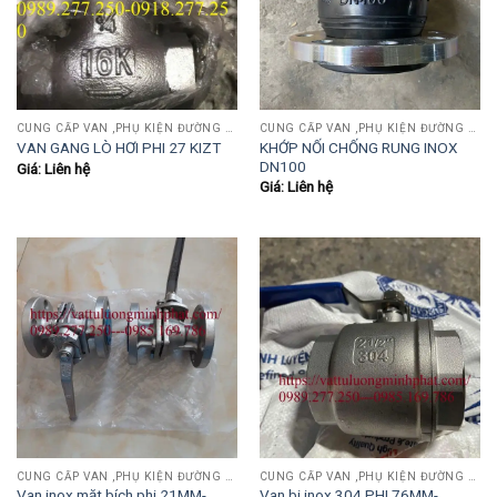
CUNG CẤP VAN ,PHỤ KIỆN ĐƯỜNG ỐNG INOX,THÉP.....
CUNG CẤP VAN ,PHỤ KIỆN ĐƯỜNG ỐNG INOX,THÉP.....
KHỚP NỐI CHỐNG RUNG INOX
VAN GANG LÒ HƠI PHI 27 KIZT
DN100
Giá: Liên hệ
Giá: Liên hệ
CUNG CẤP VAN ,PHỤ KIỆN ĐƯỜNG ỐNG INOX,THÉP.....
CUNG CẤP VAN ,PHỤ KIỆN ĐƯỜNG ỐNG INOX,THÉP.....
Van inox mặt bích phi 21MM-
Van bi inox 304 PHI 76MM-