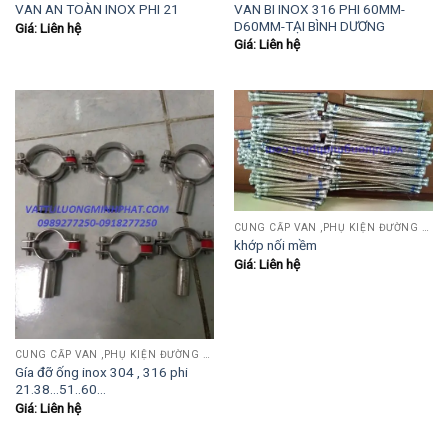
VAN BI INOX 316 PHI 60MM-
VAN AN TOÀN INOX PHI 21
D60MM-TẠI BÌNH DƯƠNG
Giá: Liên hệ
Giá: Liên hệ
CUNG CẤP VAN ,PHỤ KIỆN ĐƯỜNG ỐNG INOX,THÉP.....
khớp nối mềm
Giá: Liên hệ
CUNG CẤP VAN ,PHỤ KIỆN ĐƯỜNG ỐNG INOX,THÉP.....
Gía đỡ ống inox 304 , 316 phi
21.38…51..60…
Giá: Liên hệ