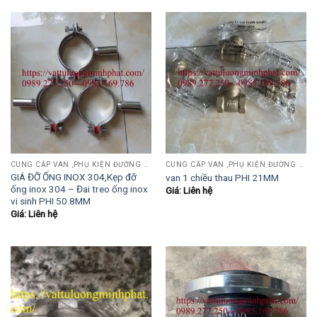
CUNG CẤP VAN ,PHỤ KIỆN ĐƯỜNG ỐNG INOX,THÉP.....
CUNG CẤP VAN ,PHỤ KIỆN ĐƯỜNG ỐNG INOX,THÉP.....
GIÁ ĐỠ ỐNG INOX 304,Kẹp đỡ
van 1 chiều thau PHI 21MM
ống inox 304 – Đai treo ống inox
Giá: Liên hệ
vi sinh PHI 50.8MM
Giá: Liên hệ