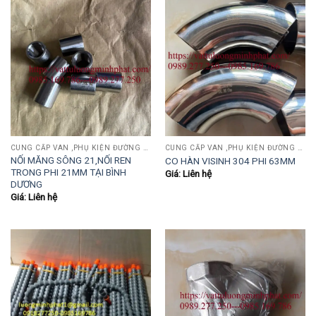
CUNG CẤP VAN ,PHỤ KIỆN ĐƯỜNG ỐNG INOX,THÉP.....
CUNG CẤP VAN ,PHỤ KIỆN ĐƯỜNG ỐNG INOX,THÉP.....
NỐI MĂNG SÔNG 21,NỐI REN
CO HÀN VISINH 304 PHI 63MM
TRONG PHI 21MM TẠI BÌNH
Giá: Liên hệ
DƯƠNG
Giá: Liên hệ