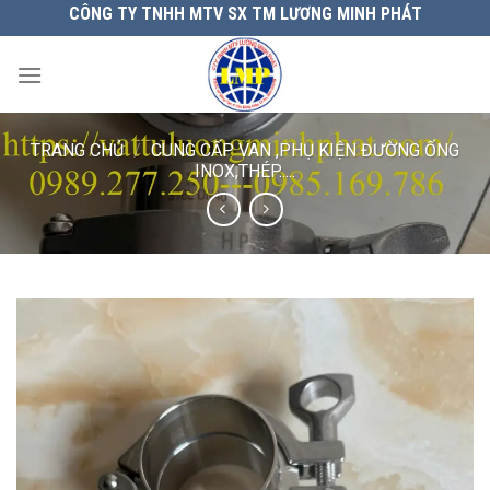
Chuyển
CÔNG TY TNHH MTV SX TM LƯƠNG MINH PHÁT
đến
nội
dung
TRANG CHỦ
/
CUNG CẤP VAN ,PHỤ KIỆN ĐƯỜNG ỐNG
INOX,THÉP.....