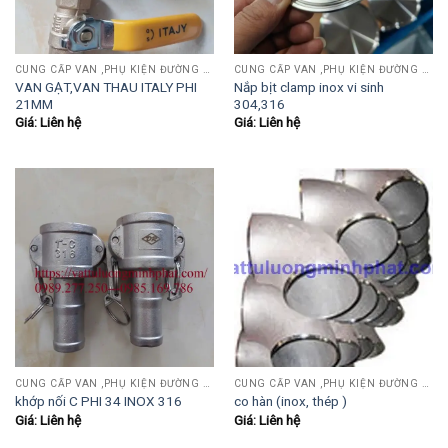
CUNG CẤP VAN ,PHỤ KIỆN ĐƯỜNG ỐNG INOX,THÉP.....
CUNG CẤP VAN ,PHỤ KIỆN ĐƯỜNG ỐNG INOX,THÉP.....
VAN GẠT,VAN THAU ITALY PHI
Nắp bịt clamp inox vi sinh
21MM
304,316
Giá: Liên hệ
Giá: Liên hệ
CUNG CẤP VAN ,PHỤ KIỆN ĐƯỜNG ỐNG INOX,THÉP.....
CUNG CẤP VAN ,PHỤ KIỆN ĐƯỜNG ỐNG INOX,THÉP.....
khớp nối C PHI 34 INOX 316
co hàn (inox, thép )
Giá: Liên hệ
Giá: Liên hệ