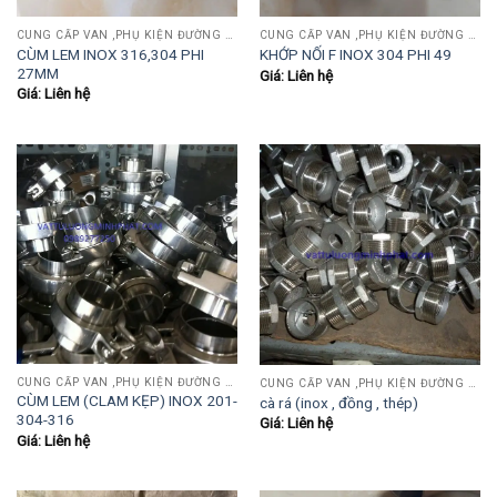
CUNG CẤP VAN ,PHỤ KIỆN ĐƯỜNG ỐNG INOX,THÉP.....
CUNG CẤP VAN ,PHỤ KIỆN ĐƯỜNG ỐNG INOX,THÉP.....
CÙM LEM INOX 316,304 PHI
KHỚP NỐI F INOX 304 PHI 49
27MM
Giá: Liên hệ
Giá: Liên hệ
CUNG CẤP VAN ,PHỤ KIỆN ĐƯỜNG ỐNG INOX,THÉP.....
CUNG CẤP VAN ,PHỤ KIỆN ĐƯỜNG ỐNG INOX,THÉP.....
CÙM LEM (CLAM KẸP) INOX 201-
cà rá (inox , đồng , thép)
304-316
Giá: Liên hệ
Giá: Liên hệ