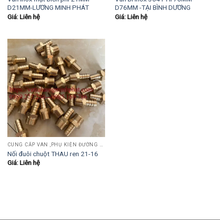
D21MM-LƯƠNG MINH PHÁT
D76MM -TẠI BÌNH DƯƠNG
Giá: Liên hệ
Giá: Liên hệ
CUNG CẤP VAN ,PHỤ KIỆN ĐƯỜNG ỐNG INOX,THÉP.....
Nối đuôi chuột THAU ren 21-16
Giá: Liên hệ