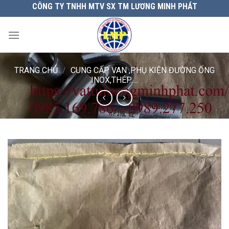
Chuyển
CÔNG TY TNHH MTV SX TM LƯƠNG MINH PHÁT
đến
nội
dung
TRANG CHỦ
/
CUNG CẤP VAN ,PHỤ KIỆN ĐƯỜNG ỐNG
INOX,THÉP.....