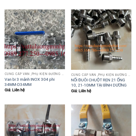
CUNG CẤP VAN ,PHỤ KIỆN ĐƯỜNG ỐNG INOX,THÉP.....
CUNG CẤP VAN ,PHỤ KIỆN ĐƯỜNG ỐNG INOX,THÉP.....
Van bi 3 mảnh INOX 304 phi
NỐI ĐUÔI CHUỘT REN 21 ỐNG
34MM-D34MM
10, 21-10MM TẠI BÌNH DƯƠNG
Giá: Liên hệ
Giá: Liên hệ