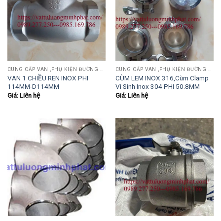
CUNG CẤP VAN ,PHỤ KIỆN ĐƯỜNG ỐNG INOX,THÉP.....
CUNG CẤP VAN ,PHỤ KIỆN ĐƯỜNG ỐNG INOX,THÉP.....
VAN 1 CHIỀU REN INOX PHI
CÙM LEM INOX 316,Cùm Clamp
114MM-D114MM
Vi Sinh Inox 304 PHI 50.8MM
Giá: Liên hệ
Giá: Liên hệ