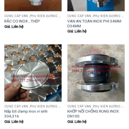
CUNG CẤP VAN ,PHỤ KIỆN ĐƯỜNG ỐNG INOX,THÉP.....
CUNG CẤP VAN ,PHỤ KIỆN ĐƯỜNG ỐNG INOX,THÉP.....
VAN AN TOÀN INOX PHI 34MM-
RẮC CO INOX , THÉP
D34MM
Giá: Liên hệ
Giá: Liên hệ
CUNG CẤP VAN ,PHỤ KIỆN ĐƯỜNG ỐNG INOX,THÉP.....
CUNG CẤP VAN ,PHỤ KIỆN ĐƯỜNG ỐNG INOX,THÉP.....
Nắp bịt clamp inox vi sinh
KHỚP NỐI CHỐNG RUNG INOX
304,316
DN100
Giá: Liên hệ
Giá: Liên hệ