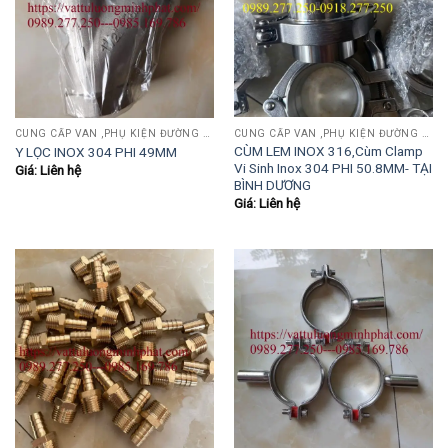
CUNG CẤP VAN ,PHỤ KIỆN ĐƯỜNG ỐNG INOX,THÉP.....
CUNG CẤP VAN ,PHỤ KIỆN ĐƯỜNG ỐNG INOX,THÉP.....
CÙM LEM INOX 316,Cùm Clamp
Y LỌC INOX 304 PHI 49MM
Vi Sinh Inox 304 PHI 50.8MM- TẠI
Giá: Liên hệ
BÌNH DƯƠNG
Giá: Liên hệ