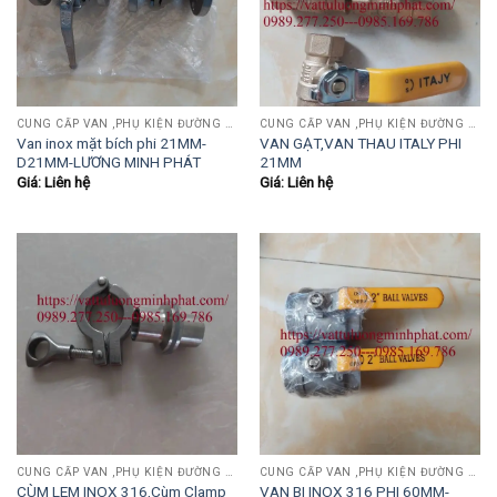
CUNG CẤP VAN ,PHỤ KIỆN ĐƯỜNG ỐNG INOX,THÉP.....
CUNG CẤP VAN ,PHỤ KIỆN ĐƯỜNG ỐNG INOX,THÉP.....
Van inox mặt bích phi 21MM-
VAN GẠT,VAN THAU ITALY PHI
D21MM-LƯƠNG MINH PHÁT
21MM
Giá: Liên hệ
Giá: Liên hệ
CUNG CẤP VAN ,PHỤ KIỆN ĐƯỜNG ỐNG INOX,THÉP.....
CUNG CẤP VAN ,PHỤ KIỆN ĐƯỜNG ỐNG INOX,THÉP.....
CÙM LEM INOX 316,Cùm Clamp
VAN BI INOX 316 PHI 60MM-