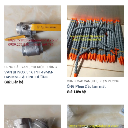
CUNG CẤP VAN ,PHỤ KIỆN ĐƯỜNG ỐNG INOX,THÉP.....
VAN BI INOX 316 PHI 49MM-
D49MM -TẠI BÌNH DƯƠNG
CUNG CẤP VAN ,PHỤ KIỆN ĐƯỜNG ỐNG INOX,THÉP.....
Giá: Liên hệ
ỐNG Phun Dầu làm mát
Giá: Liên hệ