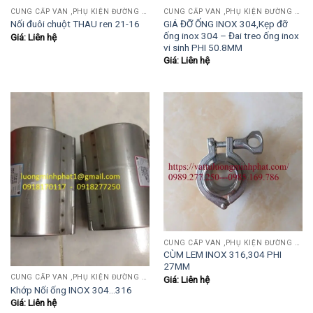
CUNG CẤP VAN ,PHỤ KIỆN ĐƯỜNG ỐNG INOX,THÉP.....
CUNG CẤP VAN ,PHỤ KIỆN ĐƯỜNG ỐNG INOX,THÉP.....
GIÁ ĐỠ ỐNG INOX 304,Kẹp đỡ
Nối đuôi chuột THAU ren 21-16
ống inox 304 – Đai treo ống inox
Giá: Liên hệ
vi sinh PHI 50.8MM
Giá: Liên hệ
CUNG CẤP VAN ,PHỤ KIỆN ĐƯỜNG ỐNG INOX,THÉP.....
CÙM LEM INOX 316,304 PHI
27MM
CUNG CẤP VAN ,PHỤ KIỆN ĐƯỜNG ỐNG INOX,THÉP.....
Giá: Liên hệ
Khớp Nối ống INOX 304…316
Giá: Liên hệ