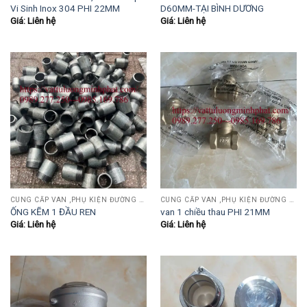
Vi Sinh Inox 304 PHI 22MM
D60MM-TẠI BÌNH DƯƠNG
Giá: Liên hệ
Giá: Liên hệ
CUNG CẤP VAN ,PHỤ KIỆN ĐƯỜNG ỐNG INOX,THÉP.....
CUNG CẤP VAN ,PHỤ KIỆN ĐƯỜNG ỐNG INOX,THÉP.....
ỐNG KẼM 1 ĐẦU REN
van 1 chiều thau PHI 21MM
Giá: Liên hệ
Giá: Liên hệ