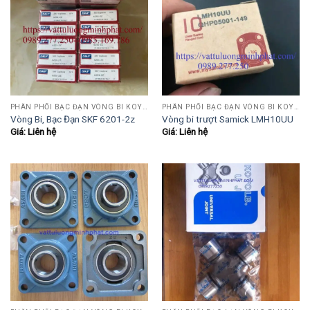
PHÂN PHỐI BẠC ĐẠN VÒNG BI KOYO,NSK,SKF,ASHAHI,JIB,FBJ,SAMICK.....
PHÂN PHỐI BẠC ĐẠN VÒNG BI KOYO,NSK,SKF,ASHAHI,JIB,FBJ,SAMICK.....
Vòng Bi, Bạc Đạn SKF 6201-2z
Vòng bi trượt Samick LMH10UU
Giá: Liên hệ
Giá: Liên hệ