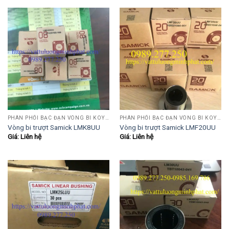
PHÂN PHỐI BẠC ĐẠN VÒNG BI KOYO,NSK,SKF,ASHAHI,JIB,FBJ,SAMICK.....
PHÂN PHỐI BẠC ĐẠN VÒNG BI KOYO,NSK,SKF,ASHAHI,JIB,FBJ,SAMICK.....
Vòng bi trượt Samick LMK8UU
Vòng bi trượt Samick LMF20UU
Giá: Liên hệ
Giá: Liên hệ