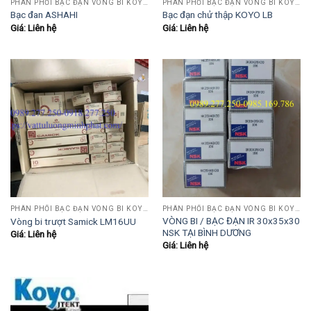
PHÂN PHỐI BẠC ĐẠN VÒNG BI KOYO,NSK,SKF,ASHAHI,JIB,FBJ,SAMICK.....
PHÂN PHỐI BẠC ĐẠN VÒNG BI KOYO,NSK,SKF,ASHAHI,JIB,FBJ,SAMICK.....
Bạc đan ASHAHI
Bạc đạn chử thập KOYO LB
Giá: Liên hệ
Giá: Liên hệ
PHÂN PHỐI BẠC ĐẠN VÒNG BI KOYO,NSK,SKF,ASHAHI,JIB,FBJ,SAMICK.....
PHÂN PHỐI BẠC ĐẠN VÒNG BI KOYO,NSK,SKF,ASHAHI,JIB,FBJ,SAMICK.....
VÒNG BI / BẠC ĐẠN IR 30x35x30
Vòng bi trượt Samick LM16UU
NSK TẠI BÌNH DƯƠNG
Giá: Liên hệ
Giá: Liên hệ