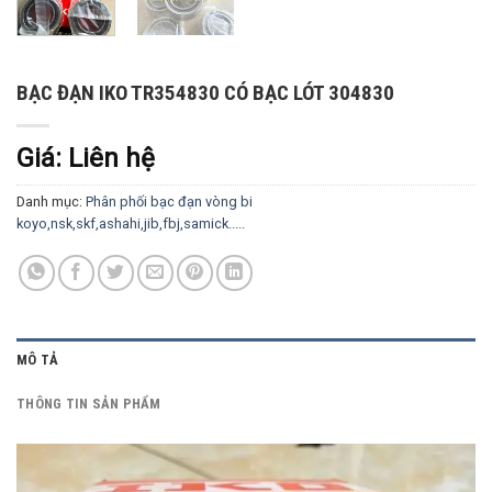
BẠC ĐẠN IKO TR354830 CÓ BẠC LÓT 304830
Giá: Liên hệ
Danh mục:
Phân phối bạc đạn vòng bi
koyo,nsk,skf,ashahi,jib,fbj,samick.....
MÔ TẢ
THÔNG TIN SẢN PHẨM