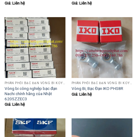
Giá: Liên hệ
Giá: Liên hệ
PHÂN PHỐI BẠC ĐẠN VÒNG BI KOYO,NSK,SKF,ASHAHI,JIB,FBJ,SAMICK.....
PHÂN PHỐI BẠC ĐẠN VÒNG BI KOYO,NSK,SKF,ASHAHI,JIB,FBJ,SAMICK.....
Vòng bi công nghiệp bạc đạn
Vòng Bi, Bạc Đạn IKO PHS8R
Nachi chính hãng của Nhật
Giá: Liên hệ
6205ZZEC3
Giá: Liên hệ