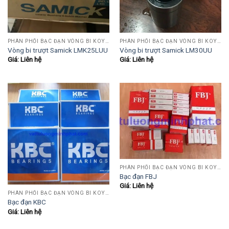
PHÂN PHỐI BẠC ĐẠN VÒNG BI KOYO,NSK,SKF,ASHAHI,JIB,FBJ,SAMICK.....
PHÂN PHỐI BẠC ĐẠN VÒNG BI KOYO,NSK,SKF,ASHAHI,JIB,FBJ,SAMICK.....
Vòng bi trượt Samick LMK25LUU
Vòng bi trượt Samick LM30UU
Giá: Liên hệ
Giá: Liên hệ
PHÂN PHỐI BẠC ĐẠN VÒNG BI KOYO,NSK,SKF,ASHAHI,JIB,FBJ,SAMICK.....
Bạc đạn FBJ
Giá: Liên hệ
PHÂN PHỐI BẠC ĐẠN VÒNG BI KOYO,NSK,SKF,ASHAHI,JIB,FBJ,SAMICK.....
Bạc đạn KBC
Giá: Liên hệ