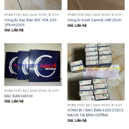
PHÂN PHỐI BẠC ĐẠN VÒNG BI KOYO,NSK,SKF,ASHAHI,JIB,FBJ,SAMICK.....
PHÂN PHỐI BẠC ĐẠN VÒNG BI KOYO,NSK,SKF,ASHAHI,JIB,FBJ,SAMICK.....
Vòng Bi, Bạc Đạn SKF YSA 205-
Vòng bi trượt Samick LMF25UU
2FK+H2305
Giá: Liên hệ
Giá: Liên hệ
PHÂN PHỐI BẠC ĐẠN VÒNG BI KOYO,NSK,SKF,ASHAHI,JIB,FBJ,SAMICK.....
BẠC ĐẠN NACHI
Giá: Liên hệ
PHÂN PHỐI BẠC ĐẠN VÒNG BI KOYO,NSK,SKF,ASHAHI,JIB,FBJ,SAMICK.....
VÒNG BI / BẠC ĐẠN 6203ZZEC3
NACHI TẠI BÌNH DƯƠNG
Giá: Liên hệ