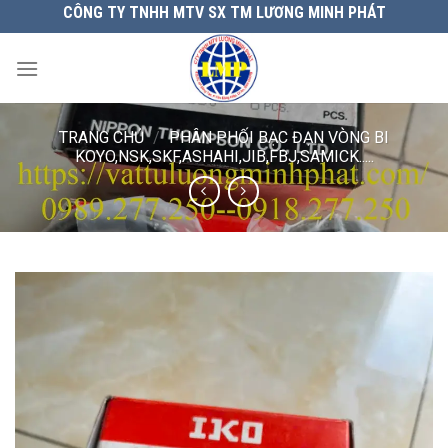
Chuyển
CÔNG TY TNHH MTV SX TM LƯƠNG MINH PHÁT
đến
nội
dung
TRANG CHỦ
/
PHÂN PHỐI BẠC ĐẠN VÒNG BI
KOYO,NSK,SKF,ASHAHI,JIB,FBJ,SAMICK.....