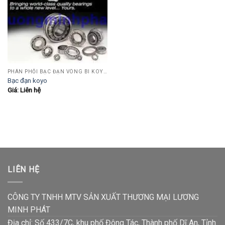
PHÂN PHỐI BẠC ĐẠN VÒNG BI KOYO,NSK,SKF,ASHAHI,JIB,FBJ,SAMICK.....
Bạc đạn koyo
Giá: Liên hệ
LIÊN HỆ
CÔNG TY TNHH MTV SẢN XUẤT THƯƠNG MẠI LƯƠNG
MINH PHÁT
Địa chỉ: Số 433/7C, khu phố Đông Tác, Thành phố Dĩ An, Tỉnh