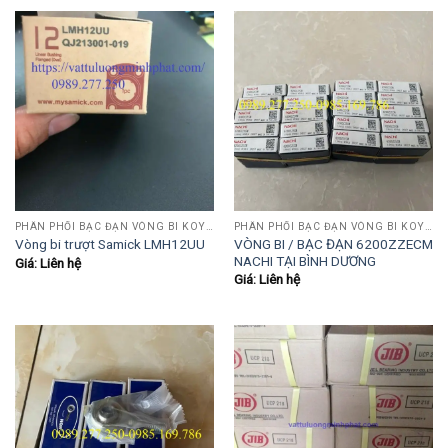
PHÂN PHỐI BẠC ĐẠN VÒNG BI KOYO,NSK,SKF,ASHAHI,JIB,FBJ,SAMICK.....
PHÂN PHỐI BẠC ĐẠN VÒNG BI KOYO,NSK,SKF,ASHAHI,JIB,FBJ,SAMICK.....
VÒNG BI / BẠC ĐẠN 6200ZZECM
Vòng bi trượt Samick LMH12UU
NACHI TẠI BÌNH DƯƠNG
Giá: Liên hệ
Giá: Liên hệ