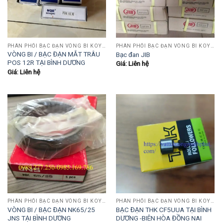
PHÂN PHỐI BẠC ĐẠN VÒNG BI KOYO,NSK,SKF,ASHAHI,JIB,FBJ,SAMICK.....
PHÂN PHỐI BẠC ĐẠN VÒNG BI KOYO,NSK,SKF,ASHAHI,JIB,FBJ,SAMICK.....
VÒNG BI / BẠC ĐẠN MẮT TRÂU
Bạc đan JIB
POS 12R TẠI BÌNH DƯƠNG
Giá: Liên hệ
Giá: Liên hệ
PHÂN PHỐI BẠC ĐẠN VÒNG BI KOYO,NSK,SKF,ASHAHI,JIB,FBJ,SAMICK.....
PHÂN PHỐI BẠC ĐẠN VÒNG BI KOYO,NSK,SKF,ASHAHI,JIB,FBJ,SAMICK.....
VÒNG BI / BẠC ĐẠN NK65/25
BẠC ĐẠN THK CF5UUA TẠI BÌNH
JNS TẠI BÌNH DƯƠNG
DƯƠNG -BIÊN HÒA ĐỒNG NAI