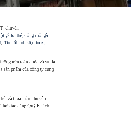
ÁT
chuyên
ột gà lõi thép
,
ống ruột gà
i
,
đầu nối linh kiện inox
,
i rộng trên toàn quốc và sự đa
đưa sản phẩm của công ty cung
 hết và thỏa mản nhu cầu
và hợp tác cùng Quý Khách.