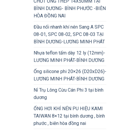
CHỐT ỐNG THÉP 14X50MM TẠI
BÌNH DƯƠNG- BÌNH PHƯỚC -BIÊN
HÒA ĐỒNG NAI
Đầu nối nhanh khí nén Sang A SPC
08-01, SPC 08-02, SPC 08-03 TẠI
BÌNH DƯƠNG-LƯƠNG MINH PHÁT
Nhựa teflon tấm dày 12 ly (12mm)-
LƯƠNG MINH PHÁT-BÌNH DƯƠNG
Ống silicone phi 20×26 (D20xD26)-
LƯƠNG MINH PHÁT-BÌNH DƯƠNG
Nỉ Trụ Lông Cừu Cán Phi 3 tại bình
dương
ỐNG HƠI KHÍ NÉN PU HIỆU KAMI
TAIWAN 8×12 tại bình dương , bình
phước , biên hòa đồng nai