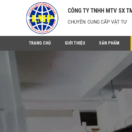
Chuyển
CÔNG TY TNHH MTV SX T
đến
nội
CHUYÊN: CUNG CẤP VẬT TƯ
dung
TRANG CHỦ
GIỚI THIỆU
SẢN PHẨM