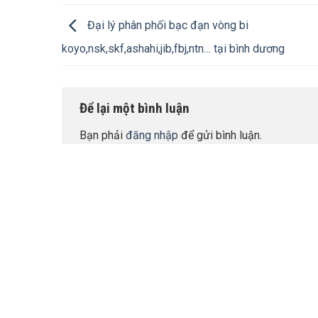
Đại lý phân phối bạc đạn vòng bi
koyo,nsk,skf,ashahi,jib,fbj,ntn… tại bình dương
Để lại một bình luận
Bạn phải
đăng nhập
để gửi bình luận.