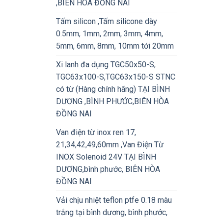
,BIÊN HÒA ĐỒNG NAI
Tấm silicon ,Tấm silicone dày
0.5mm, 1mm, 2mm, 3mm, 4mm,
5mm, 6mm, 8mm, 10mm tới 20mm
Xi lanh đa dụng TGC50x50-S,
TGC63x100-S,TGC63x150-S STNC
có từ (Hàng chính hãng) TẠI BÌNH
DƯƠNG ,BÌNH PHƯỚC,BIÊN HÒA
ĐỒNG NAI
Van điện từ inox ren 17,
21,34,42,49,60mm ,Van Điện Từ
INOX Solenoid 24V TẠI BÌNH
DƯƠNG,bình phước, BIÊN HÒA
ĐỒNG NAI
Vải chịu nhiệt teflon ptfe 0.18 màu
trắng tại bình dương, bình phước,