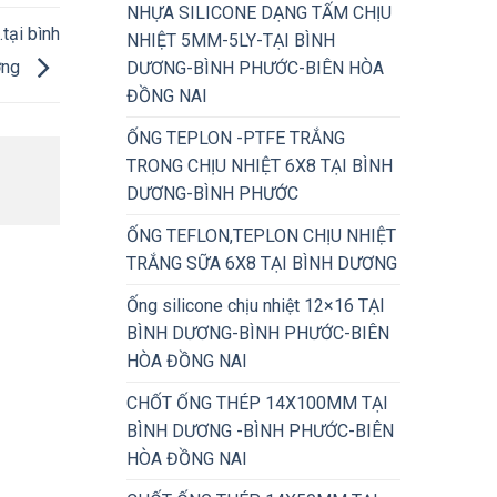
NHỰA SILICONE DẠNG TẤM CHỊU
tại bình
NHIỆT 5MM-5LY-TẠI BÌNH
ơng
DƯƠNG-BÌNH PHƯỚC-BIÊN HÒA
ĐỒNG NAI
ỐNG TEPLON -PTFE TRẮNG
TRONG CHỊU NHIỆT 6X8 TẠI BÌNH
DƯƠNG-BÌNH PHƯỚC
ỐNG TEFLON,TEPLON CHỊU NHIỆT
TRẮNG SỮA 6X8 TẠI BÌNH DƯƠNG
Ống silicone chịu nhiệt 12×16 TẠI
BÌNH DƯƠNG-BÌNH PHƯỚC-BIÊN
HÒA ĐỒNG NAI
CHỐT ỐNG THÉP 14X100MM TẠI
BÌNH DƯƠNG -BÌNH PHƯỚC-BIÊN
HÒA ĐỒNG NAI