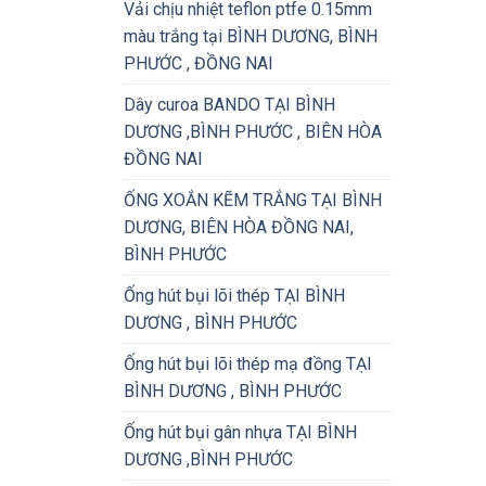
Vải chịu nhiệt teflon ptfe 0.15mm
màu trắng tại BÌNH DƯƠNG, BÌNH
PHƯỚC , ĐỒNG NAI
Dây curoa BANDO TẠI BÌNH
DƯƠNG ,BÌNH PHƯỚC , BIÊN HÒA
ĐỒNG NAI
ỐNG XOẮN KẼM TRẮNG TẠI BÌNH
DƯƠNG, BIÊN HÒA ĐỒNG NAI,
BÌNH PHƯỚC
Ống hút bụi lõi thép TẠI BÌNH
DƯƠNG , BÌNH PHƯỚC
Ống hút bụi lõi thép mạ đồng TẠI
BÌNH DƯƠNG , BÌNH PHƯỚC
Ống hút bụi gân nhựa TẠI BÌNH
DƯƠNG ,BÌNH PHƯỚC