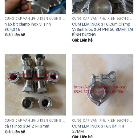
CUNG CẤP VAN ,PHỤ KIỆN ĐƯỜNG ỐNG INOX,THÉP.....
CUNG CẤP VAN ,PHỤ KIỆN ĐƯỜNG ỐNG INOX,THÉP.....
Nắp bịt clamp inox vi sinh
CÙM LEM INOX 316,Cùm Clamp
304,316
Vi Sinh Inox 304 PHI 50.8MM- TẠI
BÌNH DƯƠNG
Giá: Liên hệ
Giá: Liên hệ
CUNG CẤP VAN ,PHỤ KIỆN ĐƯỜNG ỐNG INOX,THÉP.....
CUNG CẤP VAN ,PHỤ KIỆN ĐƯỜNG ỐNG INOX,THÉP.....
CÙM LEM INOX 316,304 PHI
cà rá inox 304 21-13mm
27MM
Giá: Liên hệ
Giá: Liên hệ