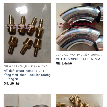
CUNG CẤP VAN ,PHỤ KIỆN ĐƯỜNG ỐNG INOX,THÉP.....
CO HÀN VISINH 304 PHI 63MM
Giá: Liên hệ
CUNG CẤP VAN ,PHỤ KIỆN ĐƯỜNG ỐNG INOX,THÉP.....
Nối đuôi chuột inox 304, 201…
đồng thau , thép…. tại Bình Dương
– Đồng Nai
Giá: Liên hệ