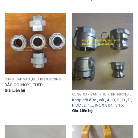
CUNG CẤP VAN ,PHỤ KIỆN ĐƯỜNG ỐNG INOX,THÉP.....
RẮC CO INOX , THÉP
Giá: Liên hệ
CUNG CẤP VAN ,PHỤ KIỆN ĐƯỜNG ỐNG INOX,THÉP.....
Khớp nối đực , cái , A , B, C , D , E ,
F, DC , DP …. INOX 304 , 316..
Giá: Liên hệ