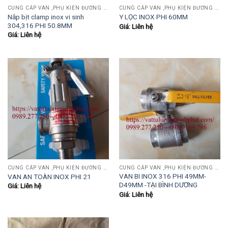
CUNG CẤP VAN ,PHỤ KIỆN ĐƯỜNG ỐNG INOX,THÉP.....
CUNG CẤP VAN ,PHỤ KIỆN ĐƯỜNG ỐNG INOX,THÉP.....
Nắp bịt clamp inox vi sinh
Y LỌC INOX PHI 60MM
304,316 PHI 50.8MM
Giá: Liên hệ
Giá: Liên hệ
CUNG CẤP VAN ,PHỤ KIỆN ĐƯỜNG ỐNG INOX,THÉP.....
CUNG CẤP VAN ,PHỤ KIỆN ĐƯỜNG ỐNG INOX,THÉP.....
VAN BI INOX 316 PHI 49MM-
VAN AN TOÀN INOX PHI 21
D49MM -TẠI BÌNH DƯƠNG
Giá: Liên hệ
Giá: Liên hệ