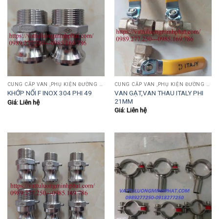
CUNG CẤP VAN ,PHỤ KIỆN ĐƯỜNG ỐNG INOX,THÉP.....
CUNG CẤP VAN ,PHỤ KIỆN ĐƯỜNG ỐNG INOX,THÉP.....
VAN GẠT,VAN THAU ITALY PHI
KHỚP NỐI F INOX 304 PHI 49
21MM
Giá: Liên hệ
Giá: Liên hệ