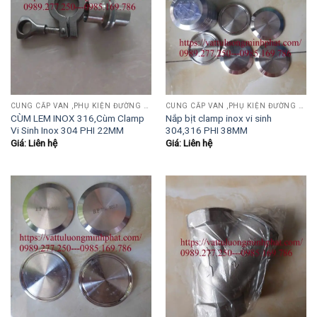
CUNG CẤP VAN ,PHỤ KIỆN ĐƯỜNG ỐNG INOX,THÉP.....
CUNG CẤP VAN ,PHỤ KIỆN ĐƯỜNG ỐNG INOX,THÉP.....
CÙM LEM INOX 316,Cùm Clamp
Nắp bịt clamp inox vi sinh
Vi Sinh Inox 304 PHI 22MM
304,316 PHI 38MM
Giá: Liên hệ
Giá: Liên hệ