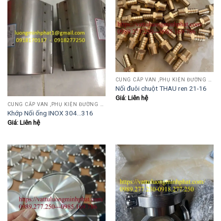
CUNG CẤP VAN ,PHỤ KIỆN ĐƯỜNG ỐNG INOX,THÉP.....
Nối đuôi chuột THAU ren 21-16
Giá: Liên hệ
CUNG CẤP VAN ,PHỤ KIỆN ĐƯỜNG ỐNG INOX,THÉP.....
Khớp Nối ống INOX 304…316
Giá: Liên hệ