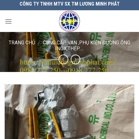
Chuyển
CÔNG TY TNHH MTV SX TM LƯƠNG MINH PHÁT
đến
nội
dung
TRANG CHỦ
/
CUNG CẤP VAN ,PHỤ KIỆN ĐƯỜNG ỐNG
INOX,THÉP.....