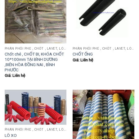
PHÂN PHỐI PHE , CHỐT , LAVET, LÒ XO ĐẨY , LÒ XO KÉO, TY ĐẨY...
PHÂN PHỐI PHE , CHỐT , LAVET, LÒ XO ĐẨY , LÒ XO KÉO, TY ĐẨY...
Chốt chẻ , CHỐT BI, KHÓA CHỐT
CHỐT ỐNG
10*100mm TẠI BÌNH DƯƠNG
Giá: Liên hệ
,BIÊN HÒA ĐỒNG NAI , BÌNH
PHƯỚC
Giá: Liên hệ
PHÂN PHỐI PHE , CHỐT , LAVET, LÒ XO ĐẨY , LÒ XO KÉO, TY ĐẨY...
LÒ XO