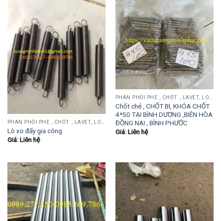
PHÂN PHỐI PHE , CHỐT , LAVET, LÒ XO ĐẨY , LÒ XO KÉO, TY ĐẨY...
Chốt chẻ , CHỐT BI, KHÓA CHỐT
4*50 TẠI BÌNH DƯƠNG ,BIÊN HÒA
ĐỒNG NAI , BÌNH PHƯỚC
PHÂN PHỐI PHE , CHỐT , LAVET, LÒ XO ĐẨY , LÒ XO KÉO, TY ĐẨY...
Lò xo đẩy gia công
Giá: Liên hệ
Giá: Liên hệ