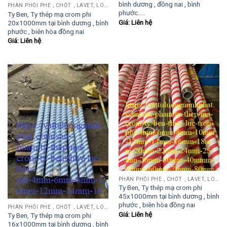
bình dương , đồng nai , bình
PHÂN PHỐI PHE , CHỐT , LAVET, LÒ XO ĐẨY , LÒ XO KÉO, TY ĐẨY...
phước…..
Ty Ben, Ty thép mạ crom phi
Giá: Liên hệ
20x1000mm tại bình dương , bình
phước , biên hòa đồng nai
Giá: Liên hệ
PHÂN PHỐI PHE , CHỐT , LAVET, LÒ XO ĐẨY , LÒ XO KÉO, TY ĐẨY...
Ty Ben, Ty thép mạ crom phi
45x1000mm tại bình dương , bình
phước , biên hòa đồng nai
PHÂN PHỐI PHE , CHỐT , LAVET, LÒ XO ĐẨY , LÒ XO KÉO, TY ĐẨY...
Giá: Liên hệ
Ty Ben, Ty thép mạ crom phi
16x1000mm tại bình dương , bình