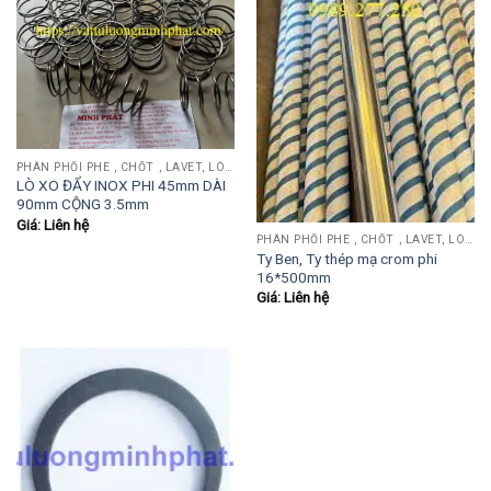
PHÂN PHỐI PHE , CHỐT , LAVET, LÒ XO ĐẨY , LÒ XO KÉO, TY ĐẨY...
LÒ XO ĐẨY INOX PHI 45mm DÀI
90mm CỘNG 3.5mm
Giá: Liên hệ
PHÂN PHỐI PHE , CHỐT , LAVET, LÒ XO ĐẨY , LÒ XO KÉO, TY ĐẨY...
Ty Ben, Ty thép mạ crom phi
16*500mm
Giá: Liên hệ