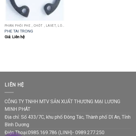
PHÂN PHỐI PHE , CHỐT , LAVET, LÒ XO ĐẨY , LÒ XO KÉO, TY ĐẨY...
PHE TAI TRONG
Giá: Liên hệ
LIÊN HỆ
CÔNG TY TNHH MTV SẢN XUẤT THƯƠNG MẠI LƯƠNG
MINH PHÁT
Địa chỉ: Số 433/7C, khu phố Đông Tác, Thành phố Dĩ An, Tỉnh
Bình Dương
Điện Thoại:0985.169.786 (LINH)- 0989.277.250