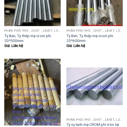
PHÂN PHỐI PHE , CHỐT , LAVET, LÒ XO ĐẨY , LÒ XO KÉO, TY ĐẨY...
PHÂN PHỐI PHE , CHỐT , LAVET, LÒ XO ĐẨY , LÒ XO KÉO, TY ĐẨY...
Ty Ben, Ty thép mạ crom phi
Ty Ben, Ty thép mạ crom phi
20*500mm
25*600mm
Giá: Liên hệ
Giá: Liên hệ
PHÂN PHỐI PHE , CHỐT , LAVET, LÒ XO ĐẨY , LÒ XO KÉO, TY ĐẨY...
Ty xy lanh mạ CROM phi tròn tại