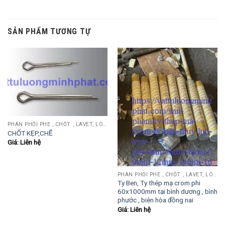
SẢN PHẨM TƯƠNG TỰ
PHÂN PHỐI PHE , CHỐT , LAVET, LÒ XO ĐẨY , LÒ XO KÉO, TY ĐẨY...
CHỐT KẸP,CHẼ
Giá: Liên hệ
PHÂN PHỐI PHE , CHỐT , LAVET, LÒ XO ĐẨY , LÒ XO KÉO, TY ĐẨY...
Ty Ben, Ty thép mạ crom phi
60x1000mm tại bình dương , bình
phước , biên hòa đồng nai
Giá: Liên hệ