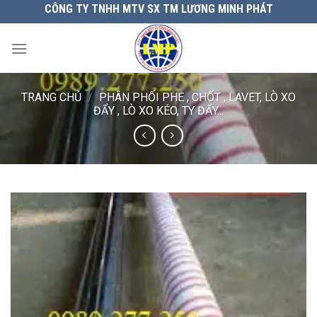
Chuyển
CÔNG TY TNHH MTV SX TM LƯƠNG MINH PHÁT
đến
nội
dung
TRANG CHỦ
/
PHÂN PHỐI PHE , CHỐT , LAVET, LÒ XO
ĐẨY , LÒ XO KÉO, TY ĐẨY...