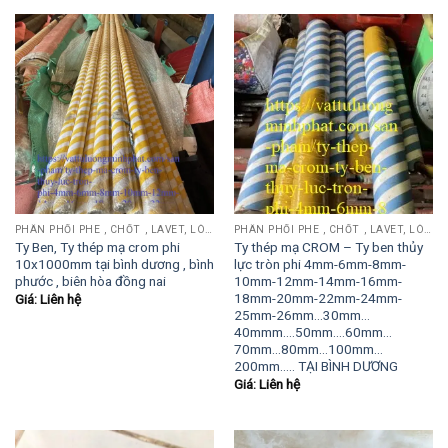
PHÂN PHỐI PHE , CHỐT , LAVET, LÒ XO ĐẨY , LÒ XO KÉO, TY ĐẨY...
PHÂN PHỐI PHE , CHỐT , LAVET, LÒ XO ĐẨY , LÒ XO KÉO, TY ĐẨY...
Ty Ben, Ty thép mạ crom phi
Ty thép mạ CROM – Ty ben thủy
10x1000mm tại bình dương , bình
lực tròn phi 4mm-6mm-8mm-
phước , biên hòa đồng nai
10mm-12mm-14mm-16mm-
18mm-20mm-22mm-24mm-
Giá: Liên hệ
25mm-26mm…30mm…
40mmm….50mm….60mm…
70mm…80mm…100mm…
200mm….. TẠI BÌNH DƯƠNG
Giá: Liên hệ