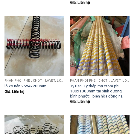
Giá: Liên hệ
PHÂN PHỐI PHE , CHỐT , LAVET, LÒ XO ĐẨY , LÒ XO KÉO, TY ĐẨY...
PHÂN PHỐI PHE , CHỐT , LAVET, LÒ XO ĐẨY , LÒ XO KÉO, TY ĐẨY...
Ty Ben, Ty thép mạ crom phi
lò xo nén 25x4x200mm
100x1000mm tại bình dương ,
Giá: Liên hệ
bình phước , biên hòa đồng nai
Giá: Liên hệ