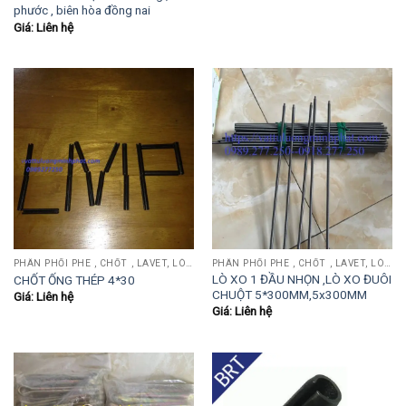
phước , biên hòa đồng nai
Giá: Liên hệ
PHÂN PHỐI PHE , CHỐT , LAVET, LÒ XO ĐẨY , LÒ XO KÉO, TY ĐẨY...
PHÂN PHỐI PHE , CHỐT , LAVET, LÒ XO ĐẨY , LÒ XO KÉO, TY ĐẨY...
LÒ XO 1 ĐẦU NHỌN ,LÒ XO ĐUÔI
CHỐT ỐNG THÉP 4*30
CHUỘT 5*300MM,5x300MM
Giá: Liên hệ
Giá: Liên hệ