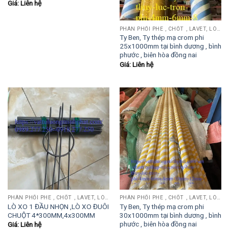
Giá: Liên hệ
PHÂN PHỐI PHE , CHỐT , LAVET, LÒ XO ĐẨY , LÒ XO KÉO, TY ĐẨY...
Ty Ben, Ty thép mạ crom phi
25x1000mm tại bình dương , bình
phước , biên hòa đồng nai
Giá: Liên hệ
PHÂN PHỐI PHE , CHỐT , LAVET, LÒ XO ĐẨY , LÒ XO KÉO, TY ĐẨY...
PHÂN PHỐI PHE , CHỐT , LAVET, LÒ XO ĐẨY , LÒ XO KÉO, TY ĐẨY...
LÒ XO 1 ĐẦU NHỌN ,LÒ XO ĐUÔI
Ty Ben, Ty thép mạ crom phi
CHUỘT 4*300MM,4x300MM
30x1000mm tại bình dương , bình
phước , biên hòa đồng nai
Giá: Liên hệ