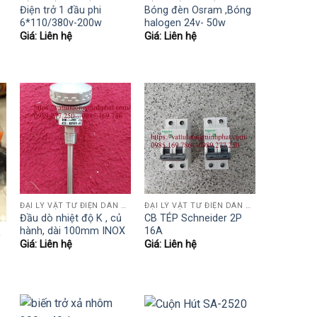
Điện trở 1 đầu phi
Bóng đèn Osram ,Bóng
6*110/380v-200w
halogen 24v- 50w
Giá: Liên hệ
Giá: Liên hệ
ĐẠI LÝ VẬT TƯ ĐIỆN DÂN DỤNG VÀ CÔNG NGHIỆP , TỰ ĐỘNG HÓA.....
ĐẠI LÝ VẬT TƯ ĐIỆN DÂN DỤNG VÀ CÔNG NGHIỆP , TỰ ĐỘNG HÓA.....
Đầu dò nhiệt độ K , củ
CB TÉP Schneider 2P
hành, dài 100mm INOX
16A
ỘNG HÓA.....
Giá: Liên hệ
Giá: Liên hệ