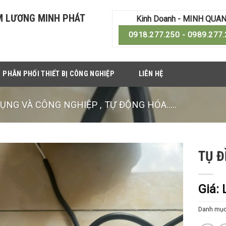
M LƯƠNG MINH PHÁT
Kinh Doanh - MINH QUA
0918.277.250 - 0989.277
PHÂN PHỐI THIẾT BỊ CÔNG NGHIỆP
LIÊN HỆ
ỤNG VÀ CÔNG NGHIỆP , TỰ ĐỘNG HÓA.....
TỤ Đ
Giá: 
Danh mụ