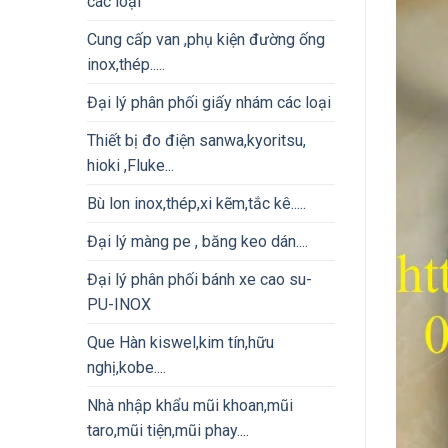
các loại
Cung cấp van ,phụ kiện đường ống
inox,thép.....
Đại lý phân phối giấy nhám các loại
Thiết bị đo điện sanwa,kyoritsu,
hioki ,Fluke...
Bù lon inox,thép,xi kẽm,tắc kê.....
Đại lý màng pe , băng keo dán....
Đại lý phân phối bánh xe cao su-
PU-INOX
Que Hàn kiswel,kim tín,hữu
nghị,kobe....
Nhà nhập khẩu mũi khoan,mũi
taro,mũi tiện,mũi phay....