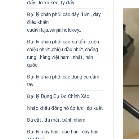
đẩy , lò xo kéo, ty đẩy...
Đại lý phân phối các dây điện , dây
điều khiển
cadivi,taja,sanjin,holdkey..
Đại lý phân phối cao su tấm ,cuộn
chiệu nhiệt ,chiệu dầu nhớt, chống
rung....hàng việt nam , nhật , hàn
quốc...
Đại lý phân phối các dụng cụ cầm
tay
Đại lý Dụng Cụ Đo Chính Xác
Nhập khẩu đồng hồ áp lực , áp xuất
Đá cắt , đá mài , bánh nhám
Đại lý máy hàn , que hàn , dây hàn