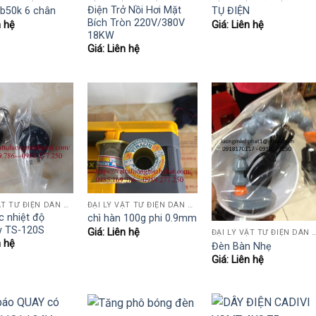
Điện Trở Nồi Hơi Mặt
ở b50k 6 chân
TỤ ĐIỆN
Bích Tròn 220V/380V
n hệ
Giá: Liên hệ
18KW
Giá: Liên hệ
ĐẠI LÝ VẬT TƯ ĐIỆN DÂN DỤNG VÀ CÔNG NGHIỆP , TỰ ĐỘNG HÓA.....
ĐẠI LÝ VẬT TƯ ĐIỆN DÂN DỤNG VÀ CÔNG NGHIỆP , TỰ ĐỘNG HÓA.....
c nhiệt độ
chì hàn 100g phi 0.9mm
w TS-120S
Giá: Liên hệ
ĐẠI LÝ VẬT TƯ ĐIỆN DÂN DỤNG VÀ CÔNG NGHIỆP , TỰ Đ
n hệ
Đèn Bàn Nhẹ
Giá: Liên hệ