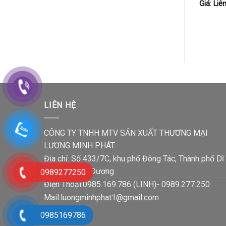
Giá: Liê
LIÊN HỆ
CÔNG TY TNHH MTV SẢN XUẤT THƯƠNG MẠI
LƯƠNG MINH PHÁT
Địa chỉ: Số 433/7C, khu phố Đông Tác, Thành phố Dĩ
An, Tỉnh Bình Dương
0989277250
Điện Thoại:0985.169.786 (LINH)- 0989.277.250
Mail:luongminhphat1@gmail.com
0985169786