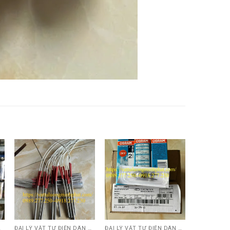
ỘNG HÓA.....
ĐẠI LÝ VẬT TƯ ĐIỆN DÂN DỤNG VÀ CÔNG NGHIỆP , TỰ ĐỘNG HÓA.....
ĐẠI LÝ VẬT TƯ ĐIỆN DÂN DỤNG VÀ CÔNG NGHIỆP , TỰ ĐỘNG HÓA.....