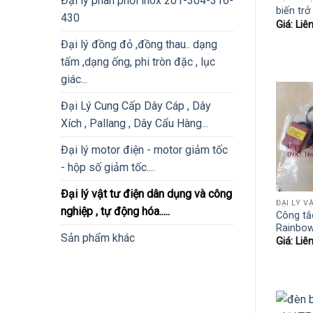
Đại lý phân phối inox 201-304-316-
biến tr
430
Giá: Liê
Đại lý đồng đỏ ,đồng thau.. dạng
tấm ,dạng ống, phi tròn đặc , lục
giác...
Đại Lý Cung Cấp Dây Cáp , Dây
Xích , Pallang , Dây Cẩu Hàng...
Đại lý motor điện - motor giảm tốc
- hộp số giảm tốc....
Đại lý vật tư điện dân dụng và công
nghiệp , tự động hóa.....
Công tắ
Rainbo
Sản phẩm khác
Giá: Liê