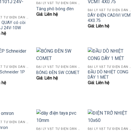
ĐẠI LÝ VẬT TƯ ĐIỆN DÂN DỤNG VÀ CÔNG NGHIỆP , TỰ ĐỘNG HÓA.....
Tăng phô bóng đèn
ĐẠI LÝ VẬT TƯ ĐIỆN DÂN DỤNG VÀ CÔNG NGHIỆP , TỰ Đ
Giá: Liên hệ
DÂY ĐIỆN CADIVI VCM
ĐẠI LÝ VẬT TƯ ĐIỆN DÂN DỤNG VÀ CÔNG NGHIỆP , TỰ ĐỘNG HÓA.....
4X0.75
 QUAY có còi
Giá: Liên hệ
1J 24V-10W
n hệ
ĐẠI LÝ VẬT TƯ ĐIỆN DÂN DỤNG VÀ CÔNG NGHIỆP , TỰ ĐỘNG HÓA.....
ĐẠI LÝ VẬT TƯ ĐIỆN DÂN DỤNG VÀ CÔNG NGHIỆP , TỰ ĐỘNG HÓA.....
ĐẠI LÝ VẬT TƯ ĐIỆN DÂN DỤNG VÀ CÔNG NGHIỆP , TỰ Đ
Schneider 1P
ĐẦU DÒ NHIỆT CONG
BÓNG ĐÈN 5W COMET
DÂY 1 MÉT
Giá: Liên hệ
n hệ
Giá: Liên hệ
ĐẠI LÝ VẬT TƯ ĐIỆN DÂN DỤNG VÀ CÔNG NGHIỆP , TỰ ĐỘNG HÓA.....
mron
ĐẠI LÝ VẬT TƯ ĐIỆN DÂN DỤNG VÀ CÔNG NGHIỆP , TỰ ĐỘNG HÓA.....
ĐẠI LÝ VẬT TƯ ĐIỆN DÂN DỤNG VÀ CÔNG NGHIỆP , TỰ Đ