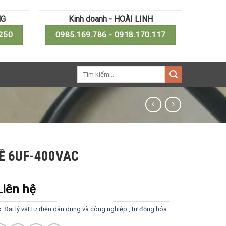
NG
Kinh doanh - HOÀI LINH
.250
0985.169.786 - 0918.170.117
Tìm
kiếm:
Ề 6UF-400VAC
Liên hệ
c:
Đại lý vật tư điện dân dụng và công nghiệp , tự động hóa.....