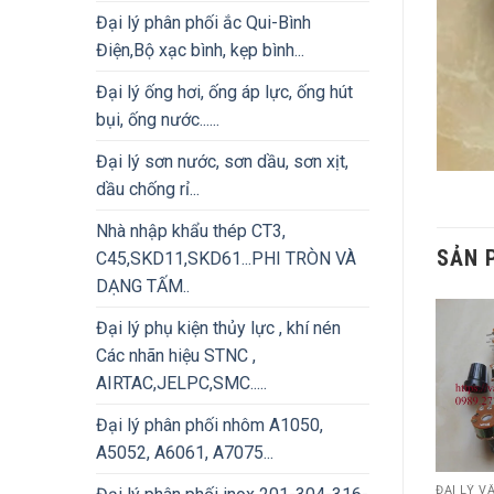
Đại lý phân phối ắc Qui-Bình
Điện,Bộ xạc bình, kẹp bình...
Đại lý ống hơi, ống áp lực, ống hút
bụi, ống nước......
Đại lý sơn nước, sơn dầu, sơn xịt,
dầu chống rỉ...
Nhà nhập khẩu thép CT3,
SẢN 
C45,SKD11,SKD61...PHI TRÒN VÀ
DẠNG TẤM..
Đại lý phụ kiện thủy lực , khí nén
Các nhãn hiệu STNC ,
AIRTAC,JELPC,SMC.....
Đại lý phân phối nhôm A1050,
A5052, A6061, A7075...