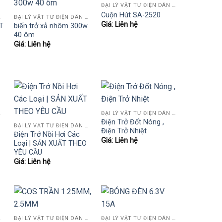
ĐẠI LÝ VẬT TƯ ĐIỆN DÂN DỤNG VÀ CÔNG NGHIỆP , TỰ ĐỘNG HÓA.....
Cuộn Hút SA-2520
ỘNG HÓA.....
ĐẠI LÝ VẬT TƯ ĐIỆN DÂN DỤNG VÀ CÔNG NGHIỆP , TỰ ĐỘNG HÓA.....
Giá: Liên hệ
T
biến trở xả nhôm 300w
40 ôm
Giá: Liên hệ
ỘNG HÓA.....
ĐẠI LÝ VẬT TƯ ĐIỆN DÂN DỤNG VÀ CÔNG NGHIỆP , TỰ ĐỘNG HÓA.....
Điện Trở Đốt Nóng ,
ĐẠI LÝ VẬT TƯ ĐIỆN DÂN DỤNG VÀ CÔNG NGHIỆP , TỰ ĐỘNG HÓA.....
Điện Trở Nhiệt
Điện Trở Nồi Hơi Các
Giá: Liên hệ
Loại | SẢN XUẤT THEO
YÊU CẦU
Giá: Liên hệ
ỘNG HÓA.....
ĐẠI LÝ VẬT TƯ ĐIỆN DÂN DỤNG VÀ CÔNG NGHIỆP , TỰ ĐỘNG HÓA.....
ĐẠI LÝ VẬT TƯ ĐIỆN DÂN DỤNG VÀ CÔNG NGHIỆP , TỰ ĐỘNG HÓA.....