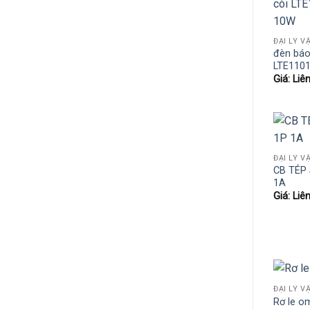
đèn báo
LTE110
Giá: Liê
CB TÉP 
1A
Giá: Liê
Rơ le o