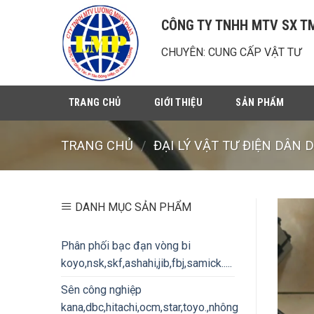
Chuyển
CÔNG TY TNHH MTV SX T
đến
nội
CHUYÊN: CUNG CẤP VẬT TƯ
dung
TRANG CHỦ
GIỚI THIỆU
SẢN PHẨM
TRANG CHỦ
/
ĐẠI LÝ VẬT TƯ ĐIỆN DÂN D
DANH MỤC SẢN PHẨM
Phân phối bạc đạn vòng bi
koyo,nsk,skf,ashahi,jib,fbj,samick.....
Sên công nghiệp
kana,dbc,hitachi,ocm,star,toyo.,nhông