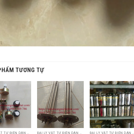
PHẨM TƯƠNG TỰ
ĐẠI LÝ VẬT TƯ ĐIỆN DÂN DỤNG VÀ CÔNG NGHIỆP , TỰ ĐỘNG HÓA.....
ĐẠI LÝ VẬT TƯ ĐIỆN DÂN DỤNG VÀ CÔNG NGHIỆP , TỰ ĐỘNG HÓA.....
ĐẠI LÝ VẬT TƯ ĐIỆN DÂN DỤNG VÀ CÔNG NGHIỆP , TỰ Đ