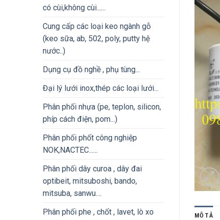
có cùi,không cùi......
Cung cấp các loại keo ngành gỗ
(keo sữa, ab, 502, poly, putty hệ
nước..)
Dụng cụ đồ nghề , phụ tùng...
Đại lý lưới inox,thép các loại lưới...
Phân phối nhựa (pe, teplon, silicon,
phíp cách điện, pom...)
Phân phối phốt công nghiệp
NOK,NACTEC......
Phân phối dây curoa , dây đai
optibeit, mitsuboshi, bando,
mitsuba, sanwu....
Phân phối phe , chốt , lavet, lò xo
MÔ TẢ