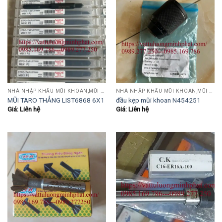
NHÀ NHẬP KHẨU MŨI KHOAN,MŨI TARO,MŨI TIỆN,MŨI PHAY....
NHÀ NHẬP KHẨU MŨI KHOAN,MŨI TARO,MŨI TIỆN,MŨI PHAY....
MŨI TARO THẲNG LIST6868 6X1
đầu kẹp mũi khoan N454251
Giá: Liên hệ
Giá: Liên hệ