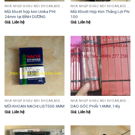
NHÀ NHẬP KHẨU MŨI KHOAN,MŨI TARO,MŨI TIỆN,MŨI PHAY....
NHÀ NHẬP KHẨU MŨI KHOAN,MŨI TARO,MŨI TIỆN,MŨI PHAY....
Mũi khoét hợp kim Unika PHI
Mũi Khoét Hợp Kim Thắng Lợi Phi
24mm tại BÌNH DƯƠNG
100
Giá: Liên hệ
Giá: Liên hệ
NHÀ NHẬP KHẨU MŨI KHOAN,MŨI TARO,MŨI TIỆN,MŨI PHAY....
NHÀ NHẬP KHẨU MŨI KHOAN,MŨI TARO,MŨI TIỆN,MŨI PHAY....
MŨI KHOAN NACHI LIST500 4MM
DAO GÓC PHẢI 14MM ,14ly
Giá: Liên hệ
Giá: Liên hệ