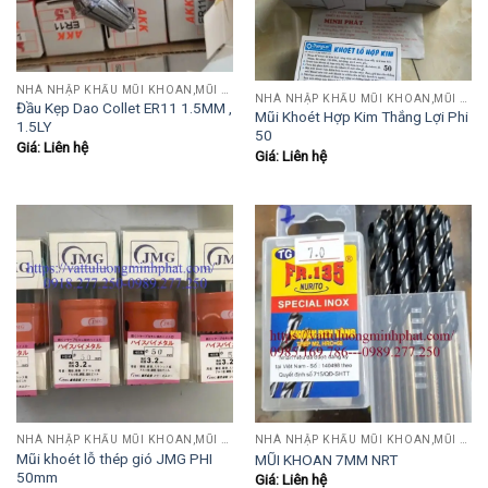
NHÀ NHẬP KHẨU MŨI KHOAN,MŨI TARO,MŨI TIỆN,MŨI PHAY....
NHÀ NHẬP KHẨU MŨI KHOAN,MŨI TARO,MŨI TIỆN,MŨI PHAY....
Đầu Kẹp Dao Collet ER11 1.5MM ,
Mũi Khoét Hợp Kim Thắng Lợi Phi
1.5LY
50
Giá: Liên hệ
Giá: Liên hệ
NHÀ NHẬP KHẨU MŨI KHOAN,MŨI TARO,MŨI TIỆN,MŨI PHAY....
NHÀ NHẬP KHẨU MŨI KHOAN,MŨI TARO,MŨI TIỆN,MŨI PHAY....
Mũi khoét lỗ thép gió JMG PHI
MŨI KHOAN 7MM NRT
50mm
Giá: Liên hệ