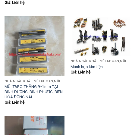
Giá: Liên hệ
NHÀ NHẬP KHẨU MŨI KHOAN,MŨI TARO,MŨI TIỆN,MŨI PHAY....
Mảnh hợp kim tiện
Giá: Liên hệ
NHÀ NHẬP KHẨU MŨI KHOAN,MŨI TARO,MŨI TIỆN,MŨI PHAY....
MŨI TARO THẲNG 9*1mm TẠI
BÌNH DƯƠNG ,BÌNH PHƯỚC ,BIÊN
HÒA ĐỒNG NAI
Giá: Liên hệ