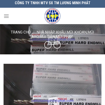
Chuyển
CÔNG TY TNHH MTV SX TM LƯƠNG MINH PHÁT
đến
nội
dung
TRANG CHỦ
/
NHÀ NHẬP KHẨU MŨI KHOAN,MŨI
TARO,MŨI TIỆN,MŨI PHAY....