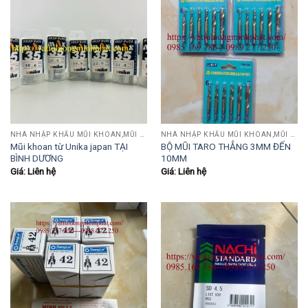
NHÀ NHẬP KHẨU MŨI KHOAN,MŨI TARO,MŨI TIỆN,MŨI PHAY....
NHÀ NHẬP KHẨU MŨI KHOAN,MŨI TARO,MŨI TIỆN,MŨI PHAY....
Mũi khoan từ Unika japan TẠI
BỘ MŨI TARO THẲNG 3MM ĐẾN
BÌNH DƯƠNG
10MM
Giá: Liên hệ
Giá: Liên hệ