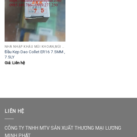
NHÀ NHẬP KHẨU MŨI KHOAN,MŨI TARO,MŨI TIỆN,MŨI PHAY....
Đầu Kẹp Dao Collet ER16 7.5MM ,
7.5LY
Giá: Liên hệ
LIÊN HỆ
CÔNG TY TNHH MTV SẢN XUẤT THƯƠNG MẠI LƯƠNG
MINH PHÁT