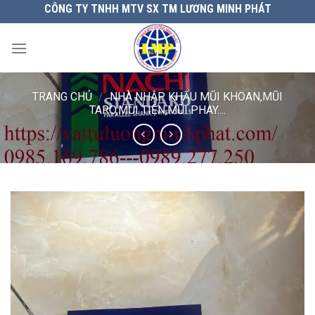
Chuyển
CÔNG TY TNHH MTV SX TM LƯƠNG MINH PHÁT
đến
nội
dung
TRANG CHỦ
/
NHÀ NHẬP KHẨU MŨI KHOAN,MŨI
TARO,MŨI TIỆN,MŨI PHAY....