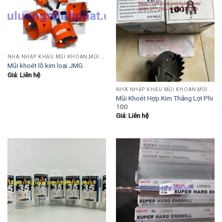
NHÀ NHẬP KHẨU MŨI KHOAN,MŨI TARO,MŨI TIỆN,MŨI PHAY....
Mũi khoét lỗ kim loại JMG
Giá: Liên hệ
NHÀ NHẬP KHẨU MŨI KHOAN,MŨI TARO,MŨI TIỆN,MŨI PHAY....
Mũi Khoét Hợp Kim Thắng Lợi Phi
100
Giá: Liên hệ