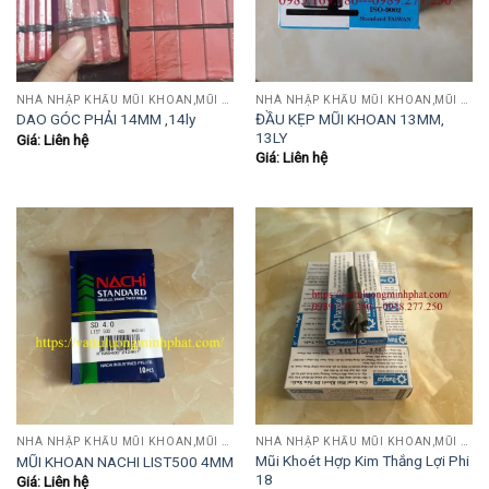
NHÀ NHẬP KHẨU MŨI KHOAN,MŨI TARO,MŨI TIỆN,MŨI PHAY....
NHÀ NHẬP KHẨU MŨI KHOAN,MŨI TARO,MŨI TIỆN,MŨI PHAY....
ĐẦU KẸP MŨI KHOAN 13MM,
DAO GÓC PHẢI 14MM ,14ly
13LY
Giá: Liên hệ
Giá: Liên hệ
NHÀ NHẬP KHẨU MŨI KHOAN,MŨI TARO,MŨI TIỆN,MŨI PHAY....
NHÀ NHẬP KHẨU MŨI KHOAN,MŨI TARO,MŨI TIỆN,MŨI PHAY....
Mũi Khoét Hợp Kim Thắng Lợi Phi
MŨI KHOAN NACHI LIST500 4MM
18
Giá: Liên hệ