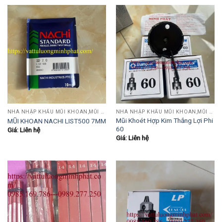
NHÀ NHẬP KHẨU MŨI KHOAN,MŨI TARO,MŨI TIỆN,MŨI PHAY....
NHÀ NHẬP KHẨU MŨI KHOAN,MŨI TARO,MŨI TIỆN,MŨI PHAY....
Mũi Khoét Hợp Kim Thắng Lợi Phi
MŨI KHOAN NACHI LIST500 7MM
60
Giá: Liên hệ
Giá: Liên hệ