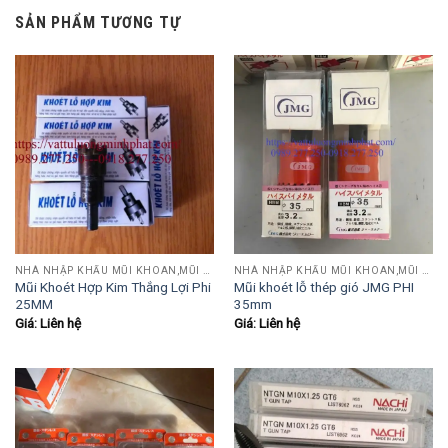
SẢN PHẨM TƯƠNG TỰ
NHÀ NHẬP KHẨU MŨI KHOAN,MŨI TARO,MŨI TIỆN,MŨI PHAY....
NHÀ NHẬP KHẨU MŨI KHOAN,MŨI TARO,MŨI TIỆN,MŨI PHAY....
Mũi Khoét Hợp Kim Thắng Lợi Phi
Mũi khoét lỗ thép gió JMG PHI
25MM
35mm
Giá: Liên hệ
Giá: Liên hệ