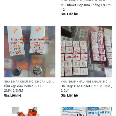
NHÀ NHẬP KHẨU MŨI KHOAN,MŨI TARO,MŨI TIỆN,MŨI PHAY....
Mũi Khoét Hợp Kim Thắng Lợi Phi
42
Giá: Liên hệ
NHÀ NHẬP KHẨU MŨI KHOAN,MŨI TARO,MŨI TIỆN,MŨI PHAY....
NHÀ NHẬP KHẨU MŨI KHOAN,MŨI TARO,MŨI TIỆN,MŨI PHAY....
Đầu kẹp dao Collet ER11
Đầu Kẹp Dao Collet ER11 2.5MM ,
2MM,2.5MM
2.5LY
Giá: Liên hệ
Giá: Liên hệ