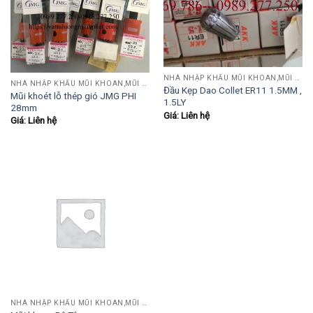
NHÀ NHẬP KHẨU MŨI KHOAN,MŨI TARO,MŨI TIỆN,MŨI PHAY....
NHÀ NHẬP KHẨU MŨI KHOAN,MŨI TARO,MŨI TIỆN,MŨI PHAY....
Đầu Kẹp Dao Collet ER11 1.5MM ,
Mũi khoét lỗ thép gió JMG PHI
1.5LY
28mm
Giá: Liên hệ
Giá: Liên hệ
NHÀ NHẬP KHẨU MŨI KHOAN,MŨI TARO,MŨI TIỆN,MŨI PHAY....