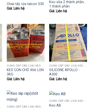
Keo sữa 2 thành phần,
Chaii tẩy rửa talcon 530
1 thành phần
Giá: Liên hệ
Giá: Liên hệ
EO SỮA, AB, 502, POLY, PUTTY HỆ NƯỚC..)
CUNG CẤP CÁC LOẠI KEO NGÀNH GỖ (KEO SỮA, AB, 502, POLY, PUTTY HỆ NƯỚC..)
CUNG CẤP CÁC LOẠI KEO NGÀNH GỖ (KEO SỮA, AB, 502, POLY, PUTTY HỆ NƯỚC..)
KEO CON CHÓ X66 LON
SILICONE APOLLO -
3KG
A300
Giá: Liên hệ
Giá: Liên hệ
CUNG CẤP CÁC LOẠI KEO NGÀNH GỖ (KEO SỮA, AB, 502, POLY, PUTTY HỆ NƯỚC..)
Keo AB
EO SỮA, AB, 502, POLY, PUTTY HỆ NƯỚC..)
CUNG CẤP CÁC LOẠI KEO NGÀNH GỖ (KEO SỮA, AB, 502, POLY, PUTTY HỆ NƯỚC..)