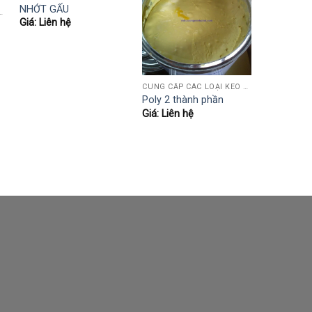
NHỚT GẤU
EO SỮA, AB, 502, POLY, PUTTY HỆ NƯỚC..)
Giá: Liên hệ
CUNG CẤP CÁC LOẠI KEO NGÀNH GỖ (KEO SỮA, AB, 502, POLY, PUTTY HỆ NƯỚC..)
Poly 2 thành phần
Giá: Liên hệ