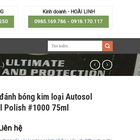
NG
Kinh doanh - HOÀI LINH
.250
0985.169.786 - 0918.170.117
Tìm
kiếm:
.)
đánh bóng kim loại Autosol
l Polish #1000 75ml
Liên hệ