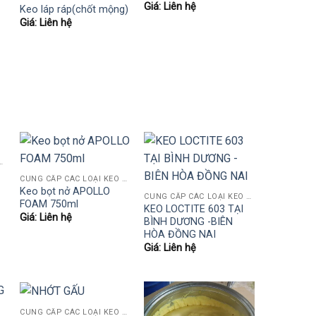
Giá: Liên hệ
Keo láp ráp(chốt mộng)
Giá: Liên hệ
EO SỮA, AB, 502, POLY, PUTTY HỆ NƯỚC..)
CUNG CẤP CÁC LOẠI KEO NGÀNH GỖ (KEO SỮA, AB, 502, POLY, PUTTY HỆ NƯỚC..)
Keo bọt nở APOLLO
CUNG CẤP CÁC LOẠI KEO NGÀNH GỖ (KEO SỮA, AB, 502, POLY, PUTTY HỆ NƯỚC..)
FOAM 750ml
KEO LOCTITE 603 TẠI
Giá: Liên hệ
BÌNH DƯƠNG -BIÊN
HÒA ĐỒNG NAI
Giá: Liên hệ
CUNG CẤP CÁC LOẠI KEO NGÀNH GỖ (KEO SỮA, AB, 502, POLY, PUTTY HỆ NƯỚC..)