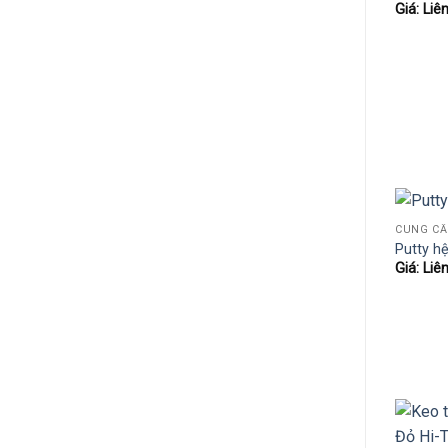
Giá: Liê
Putty h
Giá: Liê