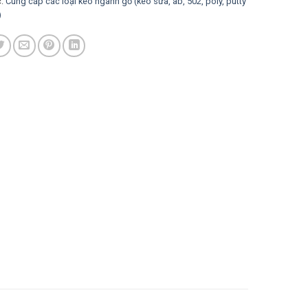
c:
Cung cấp các loại keo ngành gỗ (keo sữa, ab, 502, poly, putty
)