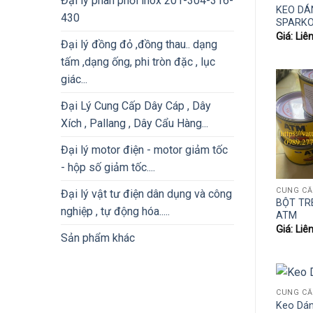
Đại lý phân phối inox 201-304-316-
KEO DÁ
430
SPARKO
Giá: Liê
Đại lý đồng đỏ ,đồng thau.. dạng
tấm ,dạng ống, phi tròn đặc , lục
giác...
Đại Lý Cung Cấp Dây Cáp , Dây
Xích , Pallang , Dây Cẩu Hàng...
Đại lý motor điện - motor giảm tốc
- hộp số giảm tốc....
Đại lý vật tư điện dân dụng và công
BỘT TR
nghiệp , tự động hóa.....
ATM
Giá: Liê
Sản phẩm khác
Keo Dán