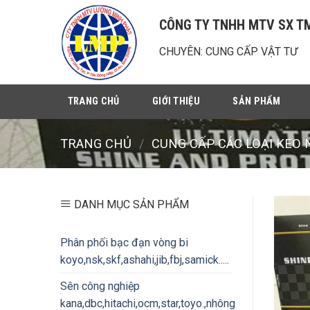
Chuyển
CÔNG TY TNHH MTV SX T
đến
nội
CHUYÊN: CUNG CẤP VẬT TƯ
dung
TRANG CHỦ
GIỚI THIỆU
SẢN PHẨM
TRANG CHỦ
/
CUNG CẤP CÁC LOẠI KEO N
DANH MỤC SẢN PHẨM
Phân phối bạc đạn vòng bi
koyo,nsk,skf,ashahi,jib,fbj,samick.....
Sên công nghiệp
kana,dbc,hitachi,ocm,star,toyo.,nhông