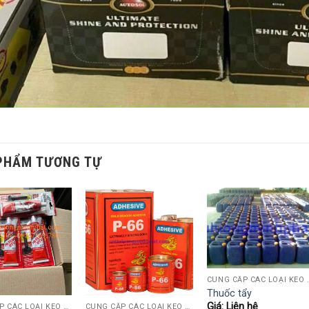
PHẨM TƯƠNG TỰ
CUNG CẤP CÁC LOẠI KEO NGÀNH GỖ (K
Thuốc tẩy
Giá: Liên hệ
CUNG CẤP CÁC LOẠI KEO NGÀNH GỖ (KEO SỮA, AB, 502, POLY, PUTTY HỆ NƯỚC..)
CUNG CẤP CÁC LOẠI KEO NGÀNH GỖ (KEO SỮA, AB, 502, POLY, PUTTY HỆ NƯỚC..)