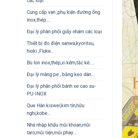
các loại
Cung cấp van ,phụ kiện đường ống
inox,thép.....
Đại lý phân phối giấy nhám các loại
Thiết bị đo điện sanwa,kyoritsu,
hioki ,Fluke...
Bù lon inox,thép,xi kẽm,tắc kê.....
Đại lý màng pe , băng keo dán....
Đại lý phân phối bánh xe cao su-
PU-INOX
Que Hàn kiswel,kim tín,hữu
nghị,kobe....
Nhà nhập khẩu mũi khoan,mũi
taro,mũi tiện,mũi phay....