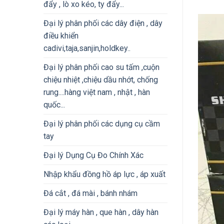
đẩy , lò xo kéo, ty đẩy...
Đại lý phân phối các dây điện , dây
điều khiển
cadivi,taja,sanjin,holdkey..
Đại lý phân phối cao su tấm ,cuộn
chiệu nhiệt ,chiệu dầu nhớt, chống
rung....hàng việt nam , nhật , hàn
quốc...
Đại lý phân phối các dụng cụ cầm
tay
Đại lý Dụng Cụ Đo Chính Xác
Nhập khẩu đồng hồ áp lực , áp xuất
Đá cắt , đá mài , bánh nhám
Đại lý máy hàn , que hàn , dây hàn