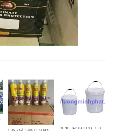
EO SỮA, AB, 502, POLY, PUTTY HỆ NƯỚC..)
CUNG CẤP CÁC LOẠI KEO NGÀNH GỖ (KEO SỮA, AB, 502, POLY, PUTTY HỆ NƯỚC..)
CUNG CẤP CÁC LOẠI KEO NGÀNH GỖ (KEO SỮA, AB, 502, POLY, PUTTY HỆ NƯỚC..)