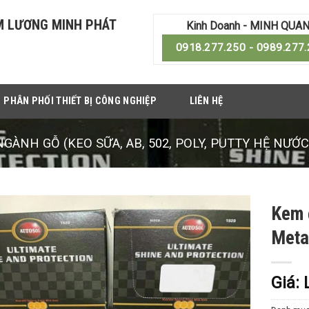
M LƯƠNG MINH PHÁT
Kinh Doanh - MINH QUA
0918.277.250 - 0989.277
PHÂN PHỐI THIẾT BỊ CÔNG NGHIỆP
LIÊN HỆ
GÀNH GỖ (KEO SỮA, AB, 502, POLY, PUTTY HỆ NƯỚC.
Kem 
Meta
Giá: 