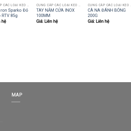
CUNG CẤP CÁC LOẠI KEO NGÀNH GỖ (KEO SỮA, AB, 502, POLY, PUTTY HỆ NƯỚC..)
CUNG CẤP CÁC LOẠI KEO NGÀNH GỖ (KEO SỮA, AB, 502, POLY, PUTTY HỆ NƯỚC..)
CUNG CẤP CÁC LOẠI KEO NGÀNH GỖ (K
 ron Sparko Đỏ
TAY NẮM CỬA INOX
CÀ NA ĐÁNH BÓNG
p RTV 85g
100MM
200G
n hệ
Giá: Liên hệ
Giá: Liên hệ
MAP