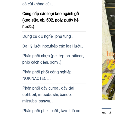
có cùi,không cùi......
Cung cấp các loại keo ngành gỗ
(keo sữa, ab, 502, poly, putty hệ
nước..)
Dụng cụ đồ nghề , phụ tùng...
Đại lý lưới inox,thép các loại lưới...
Phân phối nhựa (pe, teplon, silicon,
phíp cách điện, pom...)
Phân phối phốt công nghiệp
NOK,NACTEC......
Phân phối dây curoa , dây đai
optibeit, mitsuboshi, bando,
mitsuba, sanwu....
Phân phối phe , chốt , lavet, lò xo
MÔ TẢ