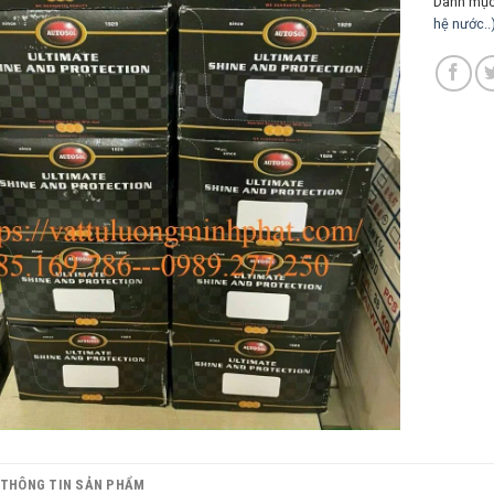
Danh mụ
hệ nước..
THÔNG TIN SẢN PHẨM