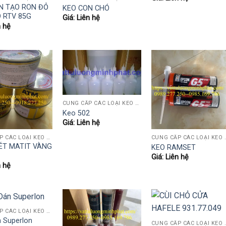
N TẠO RON ĐỎ
KEO CON CHÓ
 RTV 85G
Giá: Liên hệ
n hệ
CUNG CẤP CÁC LOẠI KEO NGÀNH GỖ (KEO SỮA, AB, 502, POLY, PUTTY HỆ NƯỚC..)
Keo 502
Giá: Liên hệ
CUNG CẤP CÁC LOẠI KEO NGÀNH GỖ (KEO SỮA, AB, 502, POLY, PUTTY HỆ NƯỚC..)
CUNG CẤP CÁC LOẠI KEO NGÀNH GỖ (K
ÉT MATIT VÀNG
KEO RAMSET
Giá: Liên hệ
n hệ
CUNG CẤP CÁC LOẠI KEO NGÀNH GỖ (KEO SỮA, AB, 502, POLY, PUTTY HỆ NƯỚC..)
 Superlon
CUNG CẤP CÁC LOẠI KEO NGÀNH GỖ (K