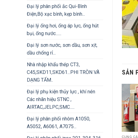
Đại lý phân phối ắc Qui-Bình
Điện,Bộ xạc bình, kẹp bình...
Đại lý ống hơi, ống áp lực, ống hút
bụi, ống nước......
Đại lý sơn nước, sơn dầu, sơn xịt,
dầu chống rỉ...
Nhà nhập khẩu thép CT3,
SẢN 
C45,SKD11,SKD61...PHI TRÒN VÀ
DẠNG TẤM..
Đại lý phụ kiện thủy lực , khí nén
Các nhãn hiệu STNC ,
AIRTAC,JELPC,SMC.....
Đại lý phân phối nhôm A1050,
A5052, A6061, A7075...