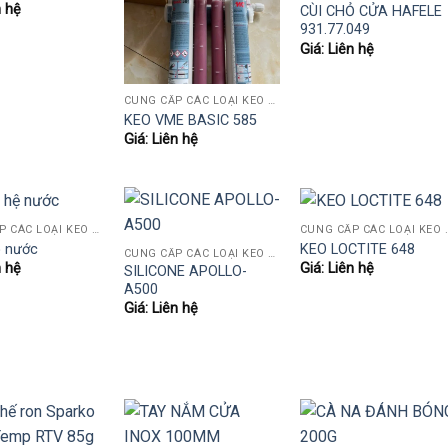
n hệ
CÙI CHỎ CỬA HAFELE
931.77.049
Giá: Liên hệ
CUNG CẤP CÁC LOẠI KEO NGÀNH GỖ (KEO SỮA, AB, 502, POLY, PUTTY HỆ NƯỚC..)
KEO VME BASIC 585
Giá: Liên hệ
CUNG CẤP CÁC LOẠI KEO NGÀNH GỖ (KEO SỮA, AB, 502, POLY, PUTTY HỆ NƯỚC..)
CUNG CẤP CÁC LOẠI KEO NGÀNH GỖ (K
ệ nước
KEO LOCTITE 648
CUNG CẤP CÁC LOẠI KEO NGÀNH GỖ (KEO SỮA, AB, 502, POLY, PUTTY HỆ NƯỚC..)
n hệ
Giá: Liên hệ
SILICONE APOLLO-
A500
Giá: Liên hệ