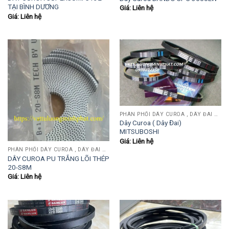
TẠI BÌNH DƯƠNG
Giá: Liên hệ
Giá: Liên hệ
PHÂN PHỐI DÂY CUROA , DÂY ĐAI OPTIBEIT, MITSUBOSHI, BANDO, MITSUBA, SANWU....
Dây Curoa ( Dây Đai)
MITSUBOSHI
Giá: Liên hệ
PHÂN PHỐI DÂY CUROA , DÂY ĐAI OPTIBEIT, MITSUBOSHI, BANDO, MITSUBA, SANWU....
DÂY CUROA PU TRẮNG LÕI THÉP
20-S8M
Giá: Liên hệ