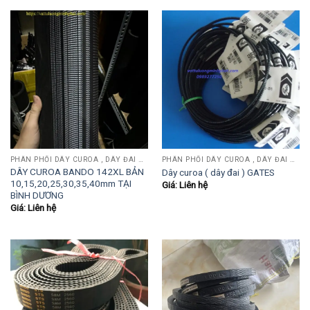
PHÂN PHỐI DÂY CUROA , DÂY ĐAI OPTIBEIT, MITSUBOSHI, BANDO, MITSUBA, SANWU....
PHÂN PHỐI DÂY CUROA , DÂY ĐAI OPTIBEIT, MITSUBOSHI, BANDO, MITSUBA, SANWU....
DÂY CUROA BANDO 142XL BẢN
Dây curoa ( dây đai ) GATES
10,15,20,25,30,35,40mm TẠI
Giá: Liên hệ
BÌNH DƯƠNG
Giá: Liên hệ