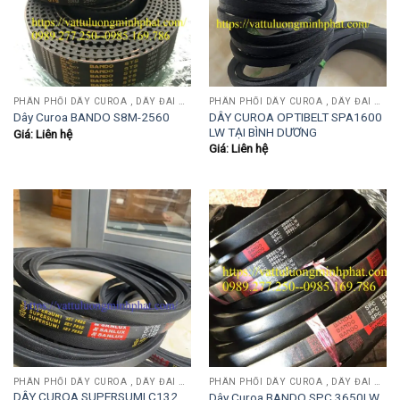
PHÂN PHỐI DÂY CUROA , DÂY ĐAI OPTIBEIT, MITSUBOSHI, BANDO, MITSUBA, SANWU....
PHÂN PHỐI DÂY CUROA , DÂY ĐAI OPTIBEIT, MITSUBOSHI, BANDO, MITSUBA, SANWU....
DÂY CUROA OPTIBELT SPA1600
Dây Curoa BANDO S8M-2560
LW TẠI BÌNH DƯƠNG
Giá: Liên hệ
Giá: Liên hệ
PHÂN PHỐI DÂY CUROA , DÂY ĐAI OPTIBEIT, MITSUBOSHI, BANDO, MITSUBA, SANWU....
PHÂN PHỐI DÂY CUROA , DÂY ĐAI OPTIBEIT, MITSUBOSHI, BANDO, MITSUBA, SANWU....
DÂY CUROA SUPERSUMI C132
Dây Curoa BANDO SPC 3650LW