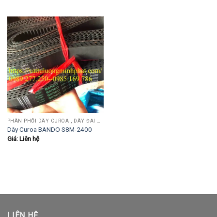
PHÂN PHỐI DÂY CUROA , DÂY ĐAI OPTIBEIT, MITSUBOSHI, BANDO, MITSUBA, SANWU....
Dây Curoa BANDO S8M-2400
Giá: Liên hệ
LIÊN HỆ