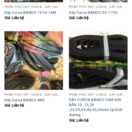
PHÂN PHỐI DÂY CUROA , DÂY ĐAI OPTIBEIT, MITSUBOSHI, BANDO, MITSUBA, SANWU....
PHÂN PHỐI DÂY CUROA , DÂY ĐAI OPTIBEIT, MITSUBOSHI, BANDO, MITSUBA, SANWU....
Dây Curoa BANDO 1610-14M
Dây Curoa BANDO 5V-1750
Giá: Liên hệ
Giá: Liên hệ
PHÂN PHỐI DÂY CUROA , DÂY ĐAI OPTIBEIT, MITSUBOSHI, BANDO, MITSUBA, SANWU....
PHÂN PHỐI DÂY CUROA , DÂY ĐAI OPTIBEIT, MITSUBOSHI, BANDO, MITSUBA, SANWU....
DÂY CUROA BANDO S5M 600
Dây Curoa BANDO A85
BẢN 10 ,15,20
Giá: Liên hệ
,25,30,35,40,45,50mm tại bình
dương
Giá: Liên hệ