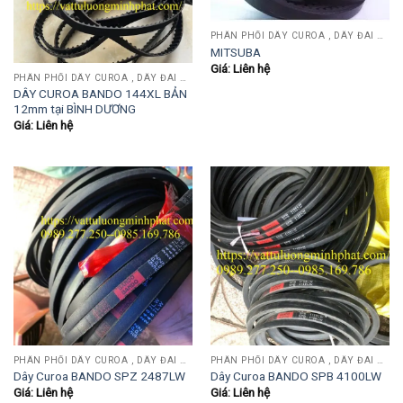
PHÂN PHỐI DÂY CUROA , DÂY ĐAI OPTIBEIT, MITSUBOSHI, BANDO, MITSUBA, SANWU....
MITSUBA
Giá: Liên hệ
PHÂN PHỐI DÂY CUROA , DÂY ĐAI OPTIBEIT, MITSUBOSHI, BANDO, MITSUBA, SANWU....
DÂY CUROA BANDO 144XL BẢN
12mm tại BÌNH DƯƠNG
Giá: Liên hệ
PHÂN PHỐI DÂY CUROA , DÂY ĐAI OPTIBEIT, MITSUBOSHI, BANDO, MITSUBA, SANWU....
PHÂN PHỐI DÂY CUROA , DÂY ĐAI OPTIBEIT, MITSUBOSHI, BANDO, MITSUBA, SANWU....
Dây Curoa BANDO SPZ 2487LW
Dây Curoa BANDO SPB 4100LW
Giá: Liên hệ
Giá: Liên hệ