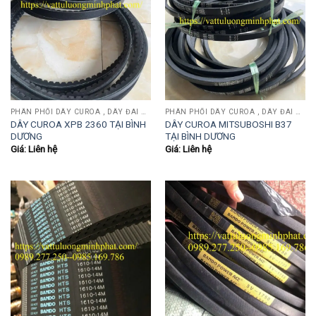
PHÂN PHỐI DÂY CUROA , DÂY ĐAI OPTIBEIT, MITSUBOSHI, BANDO, MITSUBA, SANWU....
PHÂN PHỐI DÂY CUROA , DÂY ĐAI OPTIBEIT, MITSUBOSHI, BANDO, MITSUBA, SANWU....
DÂY CUROA XPB 2360 TẠI BÌNH
DÂY CUROA MITSUBOSHI B37
DƯƠNG
TẠI BÌNH DƯƠNG
Giá: Liên hệ
Giá: Liên hệ