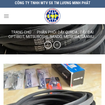
Chuyển
CÔNG TY TNHH MTV SX TM LƯƠNG MINH PHÁT
đến
nội
dung
TRANG CHỦ
/
PHÂN PHỐI DÂY CUROA , DÂY ĐAI
OPTIBEIT, MITSUBOSHI, BANDO, MITSUBA, SANWU....