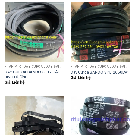
PHÂN PHỐI DÂY CUROA , DÂY ĐAI OPTIBEIT, MITSUBOSHI, BANDO, MITSUBA, SANWU....
PHÂN PHỐI DÂY CUROA , DÂY ĐAI OPTIBEIT, MITSUBOSHI, BANDO, MITSUBA, SANWU....
DÂY CUROA BANDO C117 TẠI
Dây Curoa BANDO SPB 2650LW
BÌNH DƯƠNG
Giá: Liên hệ
Giá: Liên hệ