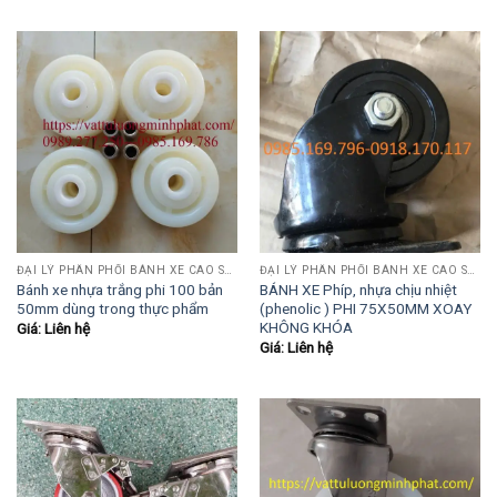
ĐẠI LÝ PHÂN PHỐI BÁNH XE CAO SU-PU-INOX
ĐẠI LÝ PHÂN PHỐI BÁNH XE CAO SU-PU-INOX
Bánh xe nhựa trắng phi 100 bản
BÁNH XE Phíp, nhựa chịu nhiệt
50mm dùng trong thực phẩm
(phenolic ) PHI 75X50MM XOAY
KHÔNG KHÓA
Giá: Liên hệ
Giá: Liên hệ