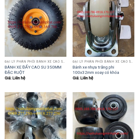
ĐẠI LÝ PHÂN PHỐI BÁNH XE CAO SU-PU-INOX
ĐẠI LÝ PHÂN PHỐI BÁNH XE CAO SU-PU-INOX
BÁNH XE ĐẨY CAO SU 350MM
Bánh xe nhựa trắng phi
ĐẶC RUỘT
100x32mm xoay có khóa
Giá: Liên hệ
Giá: Liên hệ