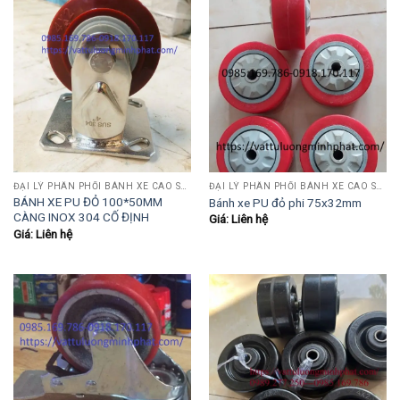
ĐẠI LÝ PHÂN PHỐI BÁNH XE CAO SU-PU-INOX
ĐẠI LÝ PHÂN PHỐI BÁNH XE CAO SU-PU-INOX
BÁNH XE PU ĐỎ 100*50MM
Bánh xe PU đỏ phi 75x32mm
CÀNG INOX 304 CỐ ĐỊNH
Giá: Liên hệ
Giá: Liên hệ