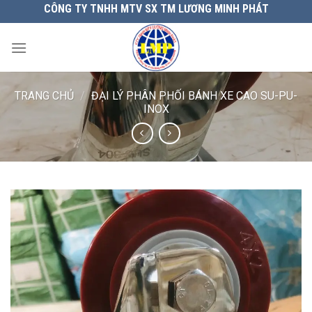
Chuyển
CÔNG TY TNHH MTV SX TM LƯƠNG MINH PHÁT
đến
nội
dung
TRANG CHỦ
/
ĐẠI LÝ PHÂN PHỐI BÁNH XE CAO SU-PU-
INOX