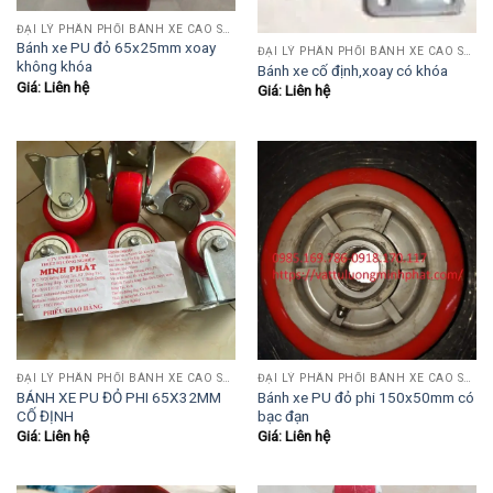
ĐẠI LÝ PHÂN PHỐI BÁNH XE CAO SU-PU-INOX
Bánh xe PU đỏ 65x25mm xoay
ĐẠI LÝ PHÂN PHỐI BÁNH XE CAO SU-PU-INOX
không khóa
Bánh xe cố định,xoay có khóa
Giá: Liên hệ
Giá: Liên hệ
ĐẠI LÝ PHÂN PHỐI BÁNH XE CAO SU-PU-INOX
ĐẠI LÝ PHÂN PHỐI BÁNH XE CAO SU-PU-INOX
BÁNH XE PU ĐỎ PHI 65X32MM
Bánh xe PU đỏ phi 150x50mm có
CỐ ĐỊNH
bạc đạn
Giá: Liên hệ
Giá: Liên hệ