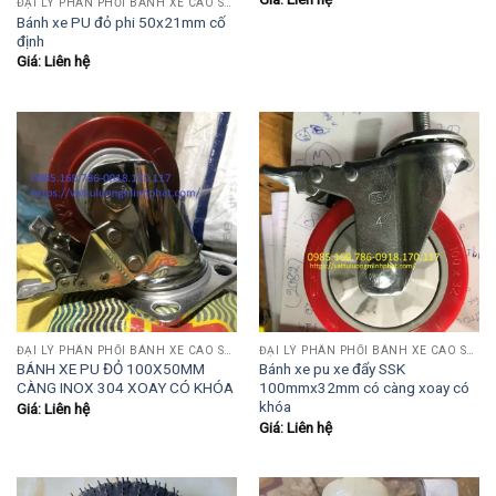
ĐẠI LÝ PHÂN PHỐI BÁNH XE CAO SU-PU-INOX
Bánh xe PU đỏ phi 50x21mm cố
định
Giá: Liên hệ
ĐẠI LÝ PHÂN PHỐI BÁNH XE CAO SU-PU-INOX
ĐẠI LÝ PHÂN PHỐI BÁNH XE CAO SU-PU-INOX
BÁNH XE PU ĐỎ 100X50MM
Bánh xe pu xe đẩy SSK
CÀNG INOX 304 XOAY CÓ KHÓA
100mmx32mm có càng xoay có
khóa
Giá: Liên hệ
Giá: Liên hệ