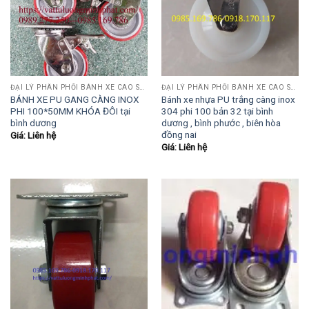
ĐẠI LÝ PHÂN PHỐI BÁNH XE CAO SU-PU-INOX
ĐẠI LÝ PHÂN PHỐI BÁNH XE CAO SU-PU-INOX
BÁNH XE PU GANG CÀNG INOX
Bánh xe nhựa PU trắng càng inox
PHI 100*50MM KHÓA ĐÔI tại
304 phi 100 bản 32 tại bình
bình dương
dương , bình phước , biên hòa
đồng nai
Giá: Liên hệ
Giá: Liên hệ