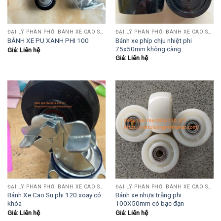
ĐẠI LÝ PHÂN PHỐI BÁNH XE CAO SU-PU-INOX
ĐẠI LÝ PHÂN PHỐI BÁNH XE CAO SU-PU-INOX
Bánh xe phíp chịu nhiệt phi
BÁNH XE PU XANH PHI 100
75x50mm không càng
Giá: Liên hệ
Giá: Liên hệ
ĐẠI LÝ PHÂN PHỐI BÁNH XE CAO SU-PU-INOX
ĐẠI LÝ PHÂN PHỐI BÁNH XE CAO SU-PU-INOX
Bánh Xe Cao Su phi 120 xoay có
Bánh xe nhựa trắng phi
khóa
100X50mm có bạc đạn
Giá: Liên hệ
Giá: Liên hệ